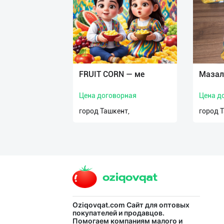
нас
Техническая
поддержка
Поделиться
FRUIT CORN — ме
Мазал
приложением
Цена договорная
Цена д
Выход
город Ташкент,
город 
о
Oziqovqat.com
Сайт для оптовых
покупателей и продавцов.
Помогаем компаниям малого и