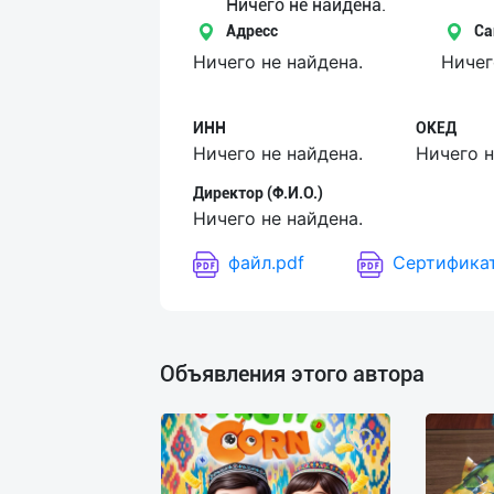
Язык
Ничего не найдена.
Адресс
Са
Личные
Ничего не найдена.
Ничег
данные
ИНН
ОКЕД
Новости
Ничего не найдена.
Ничего н
2
Чаты
Директор (Ф.И.О.)
Ничего не найдена.
История
файл.pdf
Сертификат
реферальных
переходов
Условия
Объявления этого автора
использования
FAQ
О