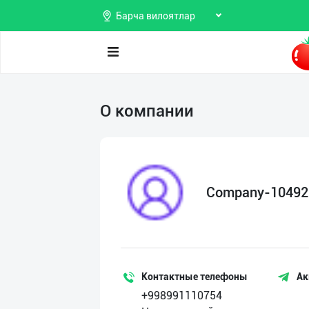
Барча вилоятлар
Поиск
О компании
Мои
объявления
Продаю
Избранные
Покупаю
Company-10492
Мой
Предоставляю
баланс
услуги
Мои
подписки
Контактные телефоны
Ак
+998991110754