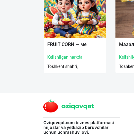
нас
Техническая
поддержка
Поделиться
FRUIT CORN — ме
Мазал
приложением
Kelishilgan narxda
Kelishi
Выход
Toshkent shahri,
Toshken
о
Oziqovqat.com
biznes platformasi
mijozlar va yetkazib beruvchilar
uchun uchrashuv joyi.