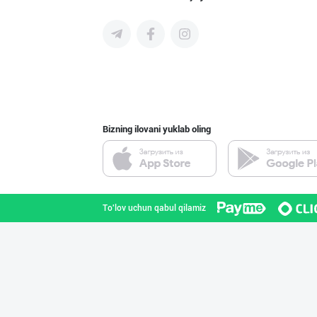
Bizning ilovani yuklab oling
To'lov uchun qabul qilamiz