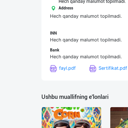
Язык
Hech qanday malumot topilmadi.
Address
Личные
Hech qanday malumot topilmadi.
данные
INN
Новости
Hech qanday malumot topilmadi.
2
Чаты
Bank
Hech qanday malumot topilmadi.
История
fayl.pdf
Sertifikat.pdf
реферальных
переходов
Условия
Ushbu muallifning e'lonlari
использования
FAQ
О