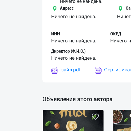
Язык
Ничего не найдена.
Адресс
Са
Личные
Ничего не найдена.
Ничег
данные
ИНН
ОКЕД
Новости
Ничего не найдена.
Ничего н
2
Чаты
Директор (Ф.И.О.)
Ничего не найдена.
История
файл.pdf
Сертификат
реферальных
переходов
Условия
Объявления этого автора
использования
FAQ
О