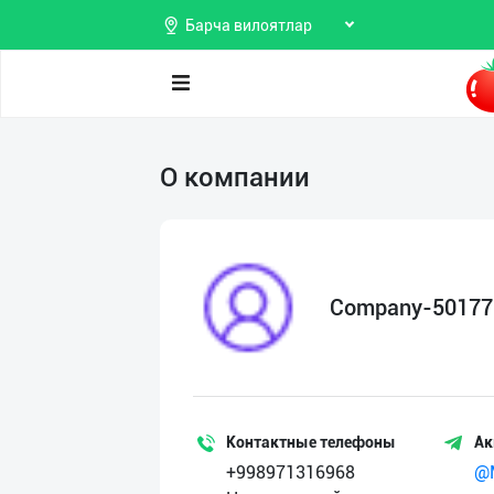
Барча вилоятлар
Поиск
О компании
Мои
объявления
Продаю
Избранные
Покупаю
Company-50177
Мой
Предоставляю
баланс
услуги
Мои
подписки
Контактные телефоны
Ак
+998971316968
@