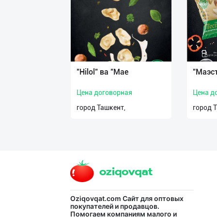
нас
Техническая
поддержка
Поделиться
"Hilol" ва "Mae
"Маэс
приложением
Цена договорная
Цена д
Выход
город Ташкент,
город 
о
Oziqovqat.com
Сайт для оптовых
покупателей и продавцов.
Помогаем компаниям малого и