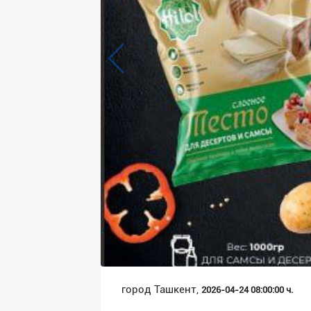
Язык
Личные
данные
Новости
2
Чаты
История
реферальных
переходов
Условия
использования
FAQ
город Ташкент,
2026-04-24 08:00:00 ч.
О