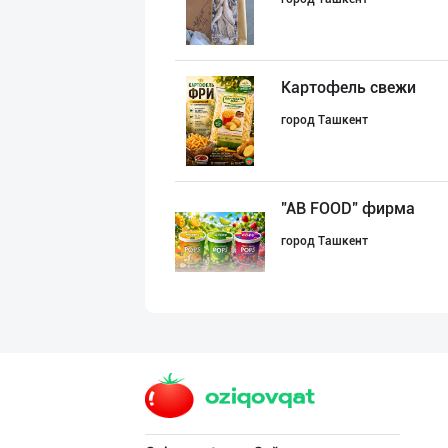
Картофель свежи
город Ташкент
"AB FOOD" фирма
город Ташкент
Музқаймоқ ишлаб
Самаркандская область