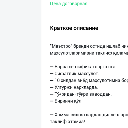
Цена договорная
нас
Техническая
поддержка
Краткое описание
Поделиться
"Маэстро" бренди остида ишлаб чи
приложением
маҳсулотларимизни таклиф қилам
Выход
➖ Барча сертификатларга эга.
о
➖ Сифатлик махсулот.
➖ 10 хилдан зиёд маҳсулотимиз бор
➖ Улгуржи нархларда.
➖ Тўғридан-тўғри заводдан.
➖ Биринчи қўл.
➖ Хамма вилоятлардан диллерларн