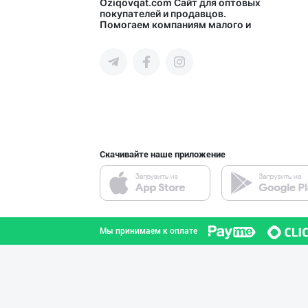
Продаю замороже
Oziqovqat.com
Сайт для оптовых
покупателей и продавцов.
Помогаем компаниям малого и
город Ташкент
среднего бизнеса Узбекистана и
СНГ быстро найти лучших
поставщиков и новых клиентов,
продвигать свою продукцию в
интернете.
"MMM SUBH корхо
Андижанская область
Скачивайте наше приложение
Продаю замороже
город Ташкент
Мы принимаем к оплате
"Ice Milk” музқ
Самаркандская область