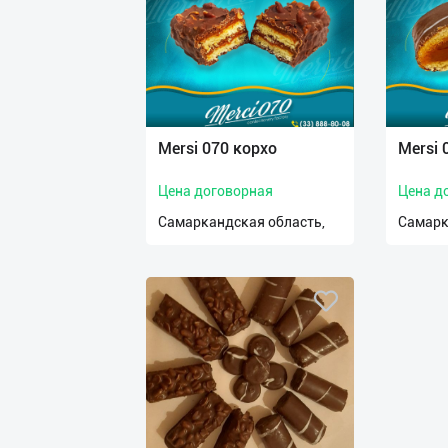
нас
Техническая
поддержка
Поделиться
Mersi 070 корхо
Mersi 
приложением
Цена договорная
Цена д
Выход
Самаркандская область,
Самарк
о