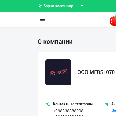
Барча вилоятлар
Поиск
О компании
Мои
объявления
Продаю
Избранные
Покупаю
OOO MERSI 070
Мой
Предоставляю
баланс
услуги
Мои
подписки
Контактные телефоны
Ак
+998338888008
@m