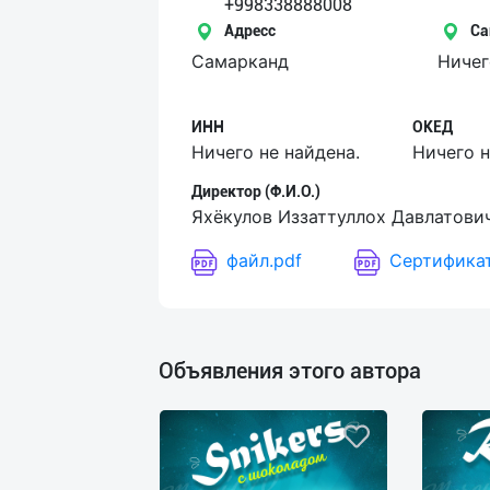
Язык
+998338888008
Адресс
Са
Личные
Самарканд
Ничег
данные
ИНН
ОКЕД
Новости
Ничего не найдена.
Ничего н
2
Чаты
Директор (Ф.И.О.)
Яхёкулов Иззаттуллох Давлатови
История
файл.pdf
Сертификат
реферальных
переходов
Условия
Объявления этого автора
использования
FAQ
О