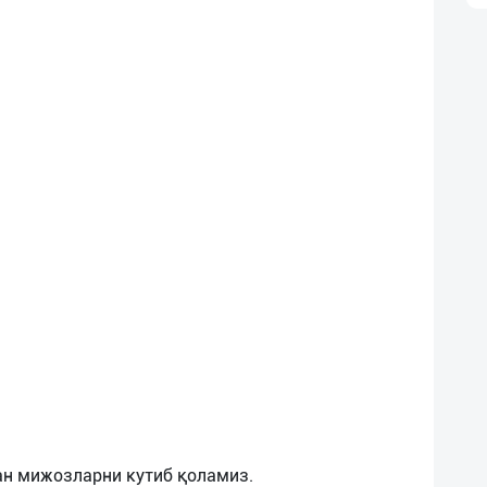
ан мижозларни кутиб қоламиз.