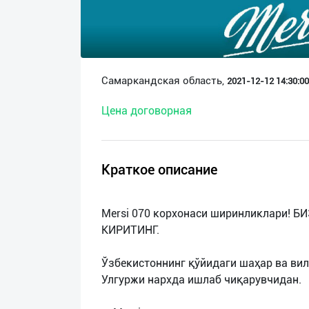
О
нас
Техническая
Самаркандская область,
2021-12-12 14:30:00
поддержка
Цена договорная
Поделиться
приложением
Краткое описание
Выход
о
Mersi 070 корхонаси ширинликлари!
КИРИТИНГ.
Ўзбекистоннинг қўйидаги шаҳар ва ви
Улгуржи нархда ишлаб чиқарувчидан.