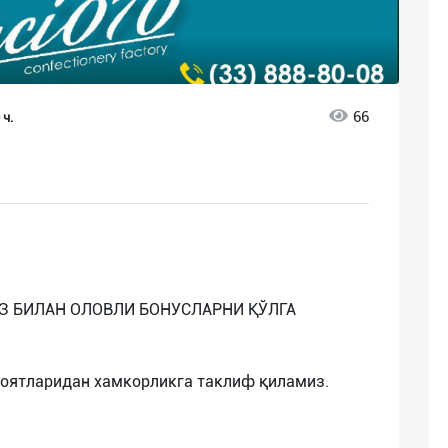
66
 ч.
 БИЗ БИЛАН ОЛОВЛИ БОНУСЛАРНИ ҚЎЛГА
лоятларидан хамкорликга таклиф қиламиз.