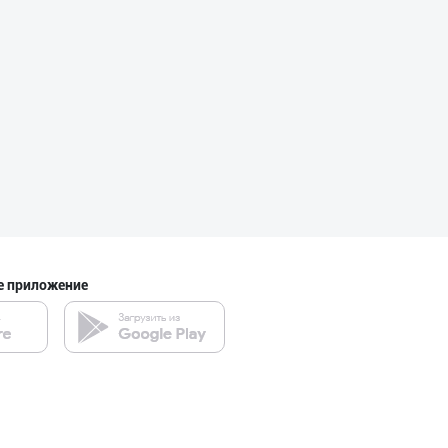
"Bonella" ва "B
город Ташкент
"Sladkiy marmel
город Ташкент
е приложение
"RIKKO TOYS" —
город Ташкент
Савдосини оширм