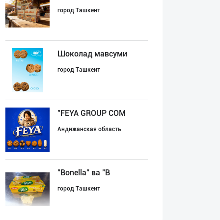
город Ташкент
Шоколад мавсуми
город Ташкент
"FEYA GROUP COM
Андижанская область
"Bonella" ва "B
город Ташкент