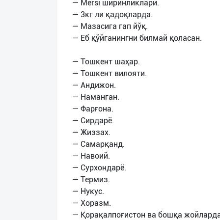
— Mersi ширинликлари.
— 3кг ли қадоқларда.
— Мазасига гап йўқ.
— Еб қўйганингни билмай қоласан.
— Тошкент шаҳар.
— Тошкент вилояти.
— Андижон.
— Наманган.
— Фарғона.
— Сирдарё.
— Жиззах.
— Самарқанд.
— Навоий.
— Сурхондарё.
— Термиз.
— Нукус.
— Хоразм.
— Қорақалпоғистон ва бошқа жойлард