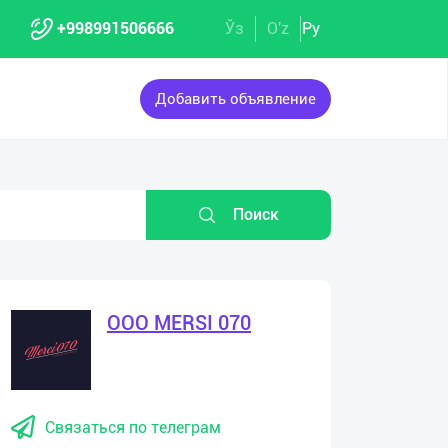
+998991506666
Ўз
O'z
Ру
Добавить объявление
Поиск
OOO MERSI 070
Связаться по телеграм