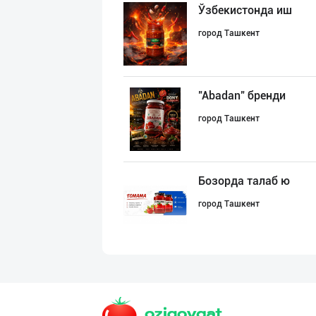
Ўзбекистонда иш
город Ташкент
"Abadan" бренди
город Ташкент
Бозорда талаб ю
город Ташкент
Энг Арзон Нархд
город Ташкент