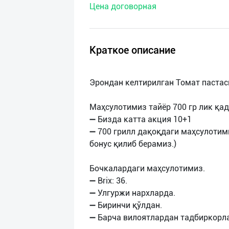
Цена договорная
нас
Техническая
поддержка
Краткое описание
Поделиться
Эрондан келтирилган Томат пастас
приложением
Маҳсулотимиз тайёр 700 гр лик қад
Выход
➖ Бизда катта акция 10+1
о
➖ 700 грилл дақоқдаги маҳсулотимиз
бонус қилиб берамиз.)
Бочкалардаги маҳсулотимиз.
➖ Brix: 36.
➖ Улгуржи нархларда.
➖ Биринчи қўлдан.
➖ Барча вилоятлардан тадбиркорл