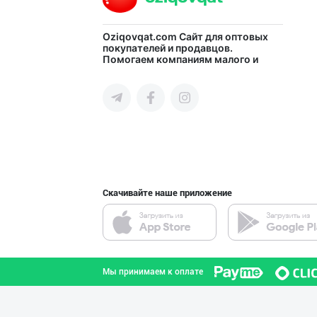
Уксус овощной 9
Oziqovqat.com
Сайт для оптовых
покупателей и продавцов.
Помогаем компаниям малого и
город Ташкент
среднего бизнеса Узбекистана и
СНГ быстро найти лучших
поставщиков и новых клиентов,
продвигать свою продукцию в
интернете.
Сифатли жанду в
Андижанская область
Скачивайте наше приложение
Уксус овощной 9
город Ташкент
Мы принимаем к оплате
Полкангизда сек
город Ташкент