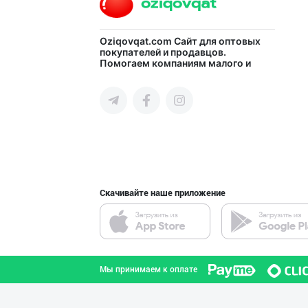
"Саидов" ва "Ба
Oziqovqat.com
Сайт для оптовых
покупателей и продавцов.
Помогаем компаниям малого и
город Ташкент
среднего бизнеса Узбекистана и
СНГ быстро найти лучших
поставщиков и новых клиентов,
продвигать свою продукцию в
интернете.
"Ilma" бренди о
город Ташкент
Скачивайте наше приложение
Premium Milk Су
город Ташкент
Мы принимаем к оплате
Сут 3.2 % ёғли