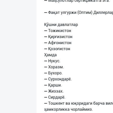
➖ Маҳсулотлар сертификатга эга.
➖ Фақат улгуржи (Оптим) Диллерла
Қўшни давлатлар
➖ Тожикистон
➖ Қирғизистон
➖ Афғонистон
➖ Қозоғистон
Ҳамда
➖ Нукус.
➖ Хоразм.
➖ Бухоро.
➖ Сурхондарё.
➖ Қарши.
➖ Жиззах.
➖ Сирдарё.
➖ Тошкент ва юқоридаги барча ви
ҳамкорликка чорлаймиз.