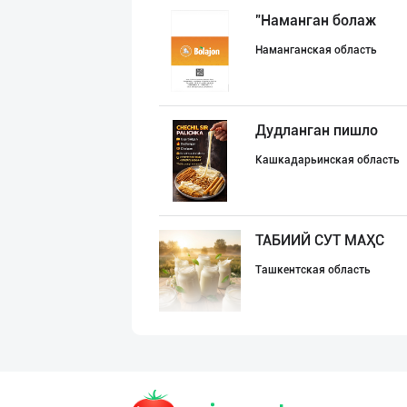
"Наманган болаж
Наманганская область
Дудланган пишло
Кашкадарьинская область
ТАБИИЙ СУТ МАҲС
Ташкентская область
Улгуржи тухум с
город Ташкент