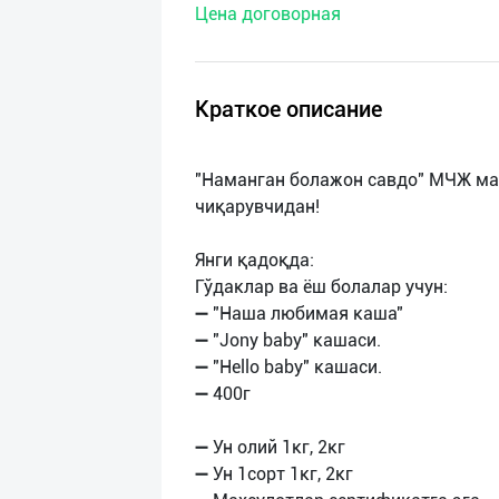
Цена договорная
нас
Техническая
поддержка
Краткое описание
Поделиться
"Наманган болажон савдо" МЧЖ ма
приложением
чиқарувчидан!
Выход
Янги қадоқда:
о
Гўдаклар ва ёш болалар учун:
➖ "Наша любимая каша"
➖ "Jony baby" кашаси.
➖ "Hello baby" кашаси.
➖ 400г
➖ Ун олий 1кг, 2кг
➖ Ун 1сорт 1кг, 2кг