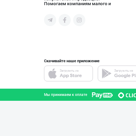
Помогаем компаниям малого и
город Ташкент
среднего бизнеса Узбекистана и
СНГ быстро найти лучших
поставщиков и новых клиентов,
продвигать свою продукцию в
интернете.
Ўзбекистонда ил
город Ташкент
Скачивайте наше приложение
Полкангизда сек
город Ташкент
Мы принимаем к оплате
Уксус овощной 9
город Ташкент