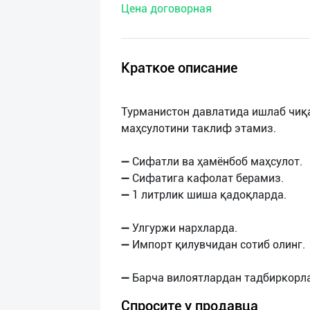
Цена договорная
нас
Техническая
поддержка
Краткое описание
Поделиться
Турманистон давлатида ишлаб чиқа
приложением
маҳсулотини таклиф этамиз.
Выход
➖ Сифатли ва ҳамёнбоб маҳсулот.
о
➖ Сифатига кафолат берамиз.
➖ 1 литрлик шиша қадоқларда.
➖ Улгуржи нархларда.
➖ Импорт қилувчидан сотиб олинг.
Спросите у продавца