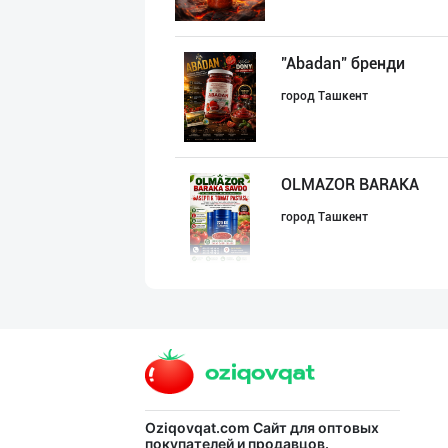
"Abadan" бренди
город Ташкент
OLMAZOR BARAKA
город Ташкент
Сифатли жанду в
Андижанская область
СУПEР АКЦИЯ!
Oziqovqat.com
Сайт для оптовых
покупателей и продавцов.