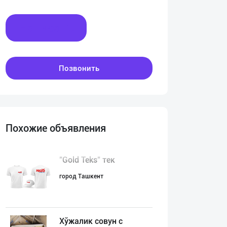
Написать
Позвонить
Похожие объявления
"Gold Teks" тек
город Ташкент
Хўжалик совун с
:00
00:00