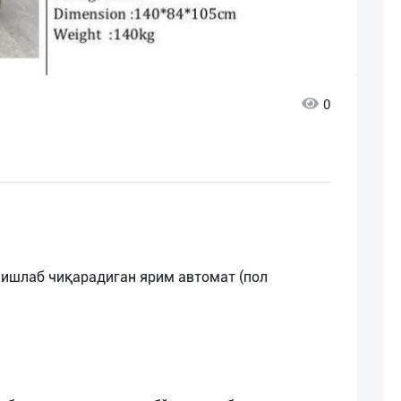
0
 ишлаб чиқарадиган ярим автомат (пол