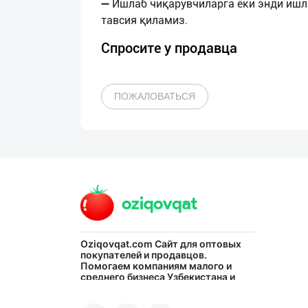
➖ Ишлаб чиқарувчиларга ёки энди ишл
Спросите у продавца
ПОЖАЛОВАТЬСЯ
Oziqovqat.com
Сайт для оптовых
покупателей и продавцов.
Помогаем компаниям малого и
среднего бизнеса Узбекистана и
СНГ быстро найти лучших
поставщиков и новых клиентов,