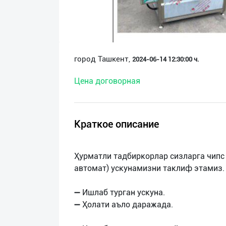
О
нас
Техническая
город Ташкент,
2024-06-14 12:30:00 ч.
поддержка
Цена договорная
Поделиться
приложением
Краткое описание
Выход
о
Ҳурматли тадбиркорлар сизларга чипс
автомат) ускунамизни таклиф этамиз.
➖ Ишлаб турган ускуна.
➖ Ҳолати аъло даражада.