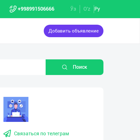
+998991506666
Ўз
O'z
Ру
Добавить объявление
Поиск
eo
yer
Связаться по телеграм