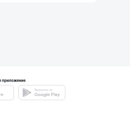
Guldon Sharq In
город Ташкент
Гигиеник восита
город Ташкент
Ўзбекистон иқли
е приложение
город Ташкент
Aroma – Тозалик
город Ташкент