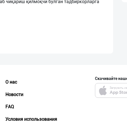
аб чиқариш қилмоқчи бўлган тадбиркорларга
Скачивайте наш
О нас
Новости
FAQ
Условия использования