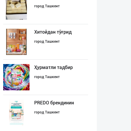
город Ташкент
Хитойдан тўғрид
город Ташкент
Ҳурматли тадбир
город Ташкент
PREDO брендинин
город Ташкент