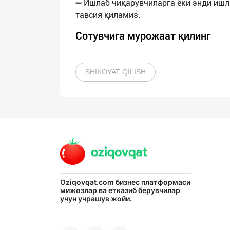
➖ Ишлаб чиқарувчиларга ёки энди ишл
Сотувчига мурожаат қилинг
SHIKOYAT QILISH
Oziqovqat.com
бизнес платформаси
мижозлар ва етказиб берувчилар
учун учрашув жойи.