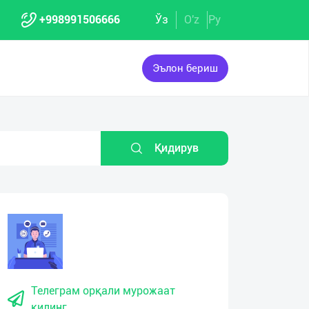
+998991506666
Ўз
O'z
Ру
Эълон бериш
Қидирув
eo
yer
Телеграм орқали мурожаат
қилинг.