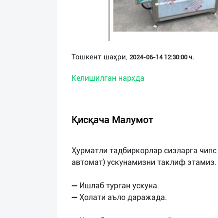
О
нас
Техническая
Тошкент шаҳри,
2024-06-14 12:30:00 ч.
поддержка
Келишилган нархда
Поделиться
приложением
Қисқача Малумот
Выход
о
Ҳурматли тадбиркорлар сизларга чипс
автомат) ускунамизни таклиф этамиз.
➖ Ишлаб турган ускуна.
➖ Ҳолати аъло даражада.