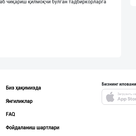
аб чиқариш қилмоқчи бўлган тадбиркорларга
Бизнинг иловани
Биз ҳақимизда
Янгиликлар
FAQ
Фойдаланиш шартлари