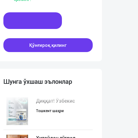
Хабар ёзинг
Қўнғироқ қилинг
Шунга ўхшаш эълонлар
Диққат! Ўзбекис
Тошкент шаҳри
:00
00:00