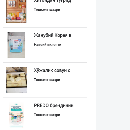
Хитойдан тўғрид
Тошкент шаҳри
Жанубий Корея в
Навоий вилояти
Хўжалик совун с
Тошкент шаҳри
PREDO брендинин
Тошкент шаҳри