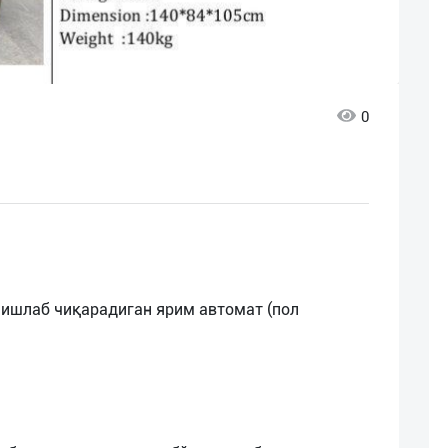
0
 ишлаб чиқарадиган ярим автомат (пол