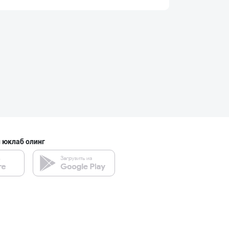
Flovell Care –
Тошкент шаҳри
Ҳурматли тадбир
Тошкент шаҳри
 юклаб олинг
Улгуржи харидор
Тошкент шаҳри
Ellino – Осиёни
Тошкент шаҳри