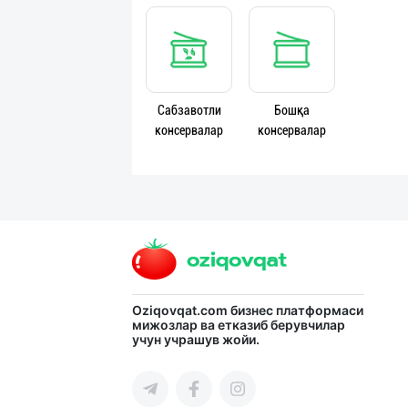
Язык
Личные
данные
Сабзавотли
Бошқа
Новости
консервалар
консервалар
2
Чаты
История
реферальных
переходов
Условия
Oziqovqat.com
бизнес платформаси
использования
мижозлар ва етказиб берувчилар
учун учрашув жойи.
FAQ
О