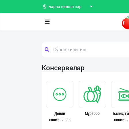
Барча вилоятлар
Поиск
Мои
объявления
Продаю
Консервалар
Избранные
Покупаю
Мой
Предоставляю
баланс
услуги
Мои
Донли
Мураббо
Балиқ, г
подписки
консервалар
консерв