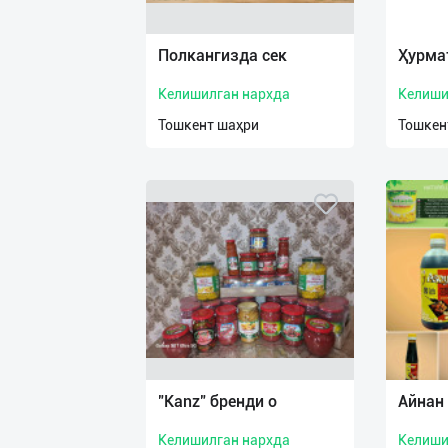
Язык
Личные
Полкангизда сек
Ҳурма
данные
Келишилган нархда
Келиши
Новости
Тошкент шаҳри
Тошкен
2
Чаты
История
реферальных
переходов
Условия
использования
FAQ
"Kanz" бренди о
Aйнан 
Келишилган нархда
Келиши
О