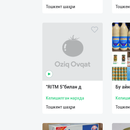
нас
Тошкент шаҳри
Тошкен
Техническая
поддержка
Поделиться
приложением
Выход
о
"RITM 5"билан д
Бу айн
Келишилган нархда
Келиши
Тошкент шаҳри
Тошкен