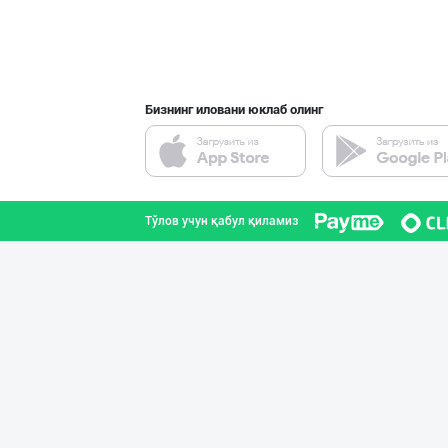
Бизнинг иловани юклаб олинг
Тўлов учун қабул қиламиз