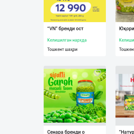
“VN” бренди ост
Юқори
Келишилган нархда
Келиши
Тошкент шаҳри
Тошкен
Сенара бренди о
"Натур