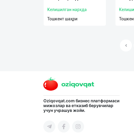
Келишилган нархда
Келиши
Тошкент шаҳри
Тошкен
Oziqovqat.com
бизнес платформаси
мижозлар ва етказиб берувчилар
учун учрашув жойи.