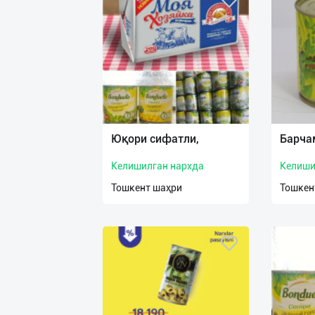
Юқори сифатли,
Барча
Келишилган нархда
Келиши
Тошкент шаҳри
Тошкен