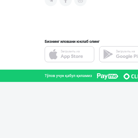
улгуриб қолинг!
этамиз! Қўшни
ишонч
давлатлардан хам
даром
хамкорлик таклиф
излаёт
қиламиз!
сизни
такли
Мурож
Бизнинг иловани юклаб олинг
Тўлов учун қабул қиламиз