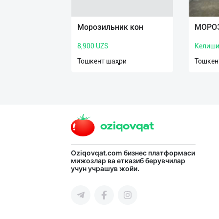
Язык
Личные
Морозильник кон
МОРО
данные
8,900 UZS
Келиши
Новости
Тошкент шаҳри
Тошкен
2
Чаты
История
реферальных
переходов
Oziqovqat.com
бизнес платформаси
Условия
мижозлар ва етказиб берувчилар
использования
учун учрашув жойи.
FAQ
О