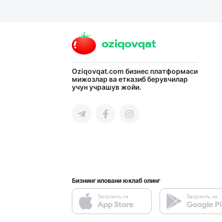
Язык
Личные
данные
Новости
Oziqovqat.com
бизнес платформаси
мижозлар ва етказиб берувчилар
2
Чаты
учун учрашув жойи.
История
реферальных
переходов
Условия
использования
Бизнинг иловани юклаб олинг
FAQ
О