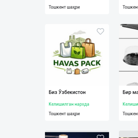
нас
Тошкент шаҳри
Тошкен
Техническая
поддержка
Поделиться
приложением
Выход
о
Биз Ўзбекистон
Бир м
Келишилган нархда
Келиши
Тошкент шаҳри
Тошкен