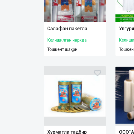
Салафан пакетла
Улгур
Келишилган нархда
Келиши
Тошкент шаҳри
Тошкен
Ҳурматли тадбир
ООО“A