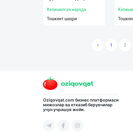
Келишилган нархда
Келиши
Тошкент шаҳри
Тошкен
1
2
Oziqovqat.com
бизнес платформаси
мижозлар ва етказиб берувчилар
учун учрашув жойи.