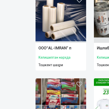
ООО“AL-IMRAN” п
Ишлаб
Келишилган нархда
Келиши
Тошкент шаҳри
Тошкен