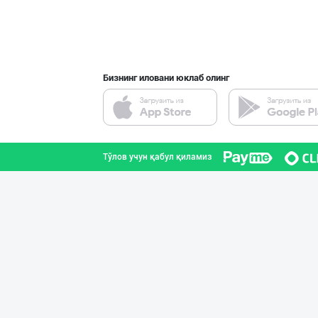
Бизнинг иловани юклаб олинг
Тўлов учун қабул қиламиз