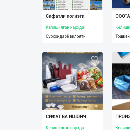
Язык
Личные
Сифатли полиэти
ООО“A
данные
Келишилган нархда
Келиши
Новости
Сурхондарё вилояти
Тошкен
2
Чаты
История
реферальных
переходов
Условия
использования
FAQ
СИФАТ ВА ИШОНЧ
ПРОИ
Келишилган нархда
Келиши
О