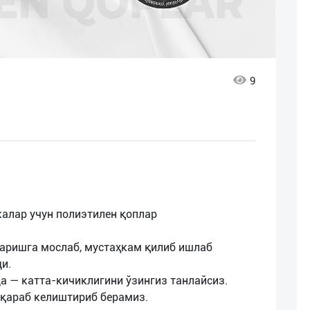
9
калар учун полиэтилен қоплар
таришга мослаб, мустаҳкам қилиб ишлаб
и.
а — катта-кичиклигини ўзингиз танлайсиз.
қараб келиштириб берамиз.