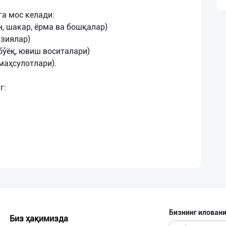
а мос келади:
н, шакар, ёрма ва бошқалар)
нзиялар)
бўёқ, ювиш воситалари)
маҳсулотлари).
Бизнинг иловани
Биз ҳақимизда