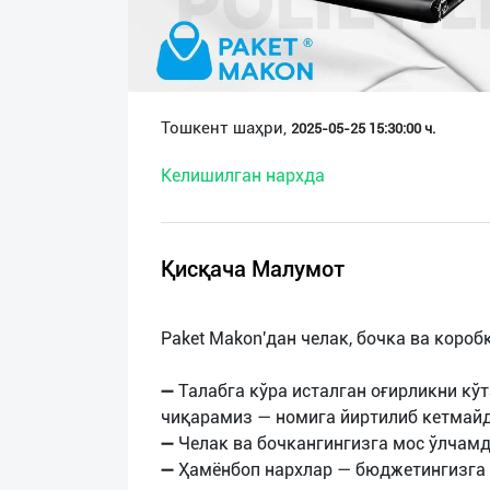
О
нас
Техническая
Тошкент шаҳри,
2025-05-25 15:30:00 ч.
поддержка
Келишилган нархда
Поделиться
приложением
Қисқача Малумот
Выход
о
Paket Makon'дан челак, бочка ва короб
➖ Талабга кўра исталган оғирликни кў
чиқарамиз — номига йиртилиб кетмайд
➖ Челак ва бочкангингизга мос ўлчамд
➖ Ҳамёнбоп нархлар — бюджетингизга 