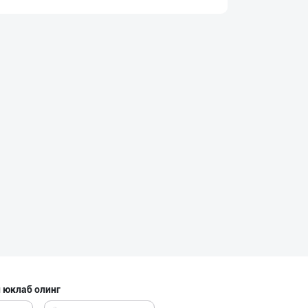
"Gold Teks" тек
Тошкент шаҳри
Guldon Sharq In
Тошкент шаҳри
Машҳур PREDO бр
Тошкент шаҳри
Гигиеник восита
 юклаб олинг
Тошкент шаҳри