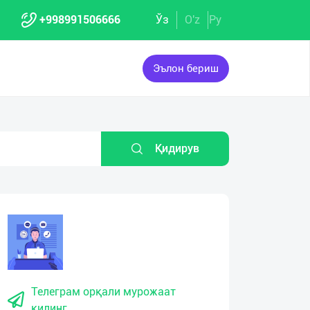
+998991506666
Ўз
O'z
Ру
Эълон бериш
Қидирув
Телеграм орқали мурожаат
қилинг.