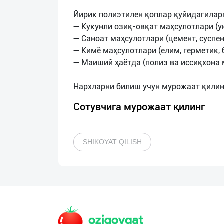
Йирик полиэтилен қоплар қуйидагиларг
➖ Кукунли озиқ-овқат маҳсулотлари (у
➖ Саноат маҳсулотлари (цемент, суспе
➖ Кимё маҳсулотлари (елим, герметик, 
➖ Маиший ҳаётда (полиз ва иссиқхона 
Сотувчига мурожаат қилинг
SHIKOYAT QILISH