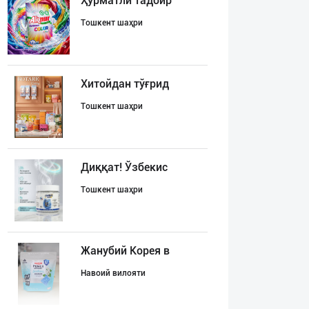
Ҳурматли тадбир
Тошкент шаҳри
Хитойдан тўғрид
Тошкент шаҳри
Диққат! Ўзбекис
Тошкент шаҳри
Жанубий Корея в
Навоий вилояти