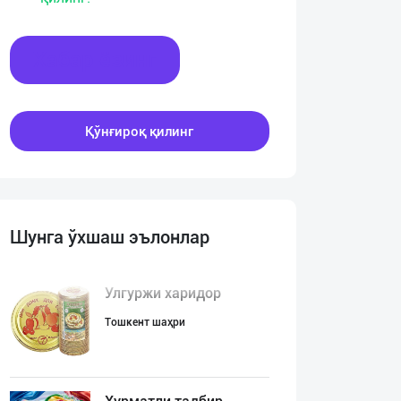
Хабар ёзинг
Қўнғироқ қилинг
Шунга ўхшаш эълонлар
Улгуржи харидор
Тошкент шаҳри