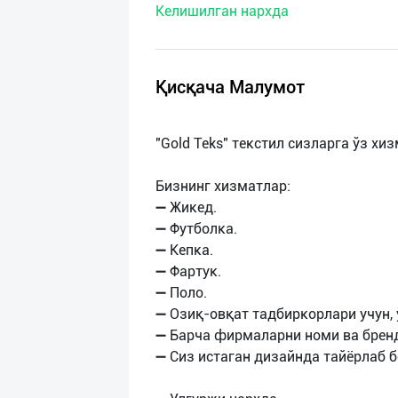
Келишилган нархда
нас
Техническая
поддержка
Қисқача Малумот
Поделиться
"Gold Teks" текстил сизларга ўз х
приложением
Бизнинг хизматлар:
Выход
➖ Жикед.
о
➖ Футболка.
➖ Кепка.
➖ Фартук.
➖ Поло.
➖ Озиқ-овқат тадбиркорлари учун,
➖ Барча фирмаларни номи ва бренд
➖ Сиз истаган дизайнда тайёрлаб 