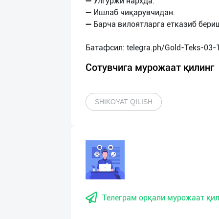
➖ Улгуржи нархда.
➖ Ишлаб чиқарувчидан.
➖ Барча вилоятларга етказиб бери
Сотувчига мурожаат қилинг
SHIKOYAT QILISH
Телеграм орқали мурожаат қил