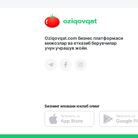
Ҳурматли тадбир
Тошкент шаҳри
"COLDENT" дан я
Oziqovqat.com
бизнес платформаси
мижозлар ва етказиб берувчилар
учун учрашув жойи.
Самарқанд вилояти
Асл белгиси учу
Тошкент шаҳри
Бизнинг иловани юклаб олинг
Гигиеник восита
Тошкент шаҳри