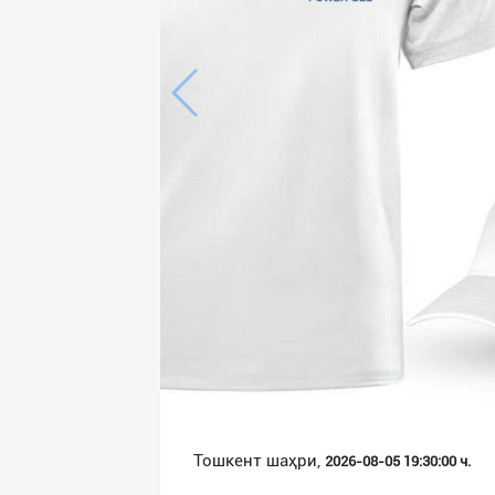
Язык
Личные
данные
Новости
2
Чаты
История
реферальных
переходов
Условия
использования
FAQ
Тошкент шаҳри,
2026-08-05 19:30:00 ч.
О