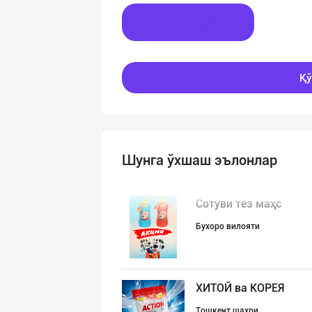
Хабар ёзинг
Қў
Шунга ўхшаш эълонлар
Сотуви тез маҳс
Бухоро вилояти
ХИТОЙ ва КОРЕЯ
Тошкент шаҳри