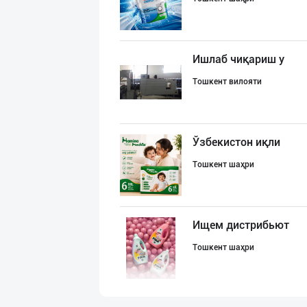
Ишлаб чиқариш у
Тошкент вилояти
Ўзбекистон иқли
Тошкент шаҳри
Ищем дистрибьют
Тошкент шаҳри