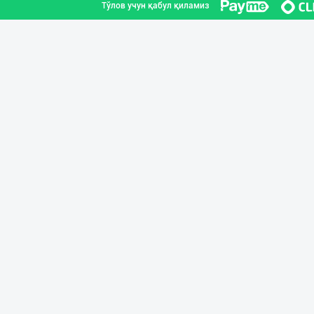
Тўлов учун қабул қиламиз
Flovell Care –
Тошкент шаҳри
Диққат! Ўзбекис
Тошкент шаҳри
Оптом ёки чакан
Тошкент шаҳри
Ҳурматли мижозл
Тошкент шаҳри