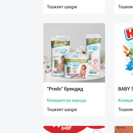
нас
Тошкент шаҳри
Тошкен
Техническая
поддержка
Поделиться
приложением
Выход
о
"Predo" брендид
BABY 
Келишилган нархда
Келиши
Тошкент шаҳри
Тошкен