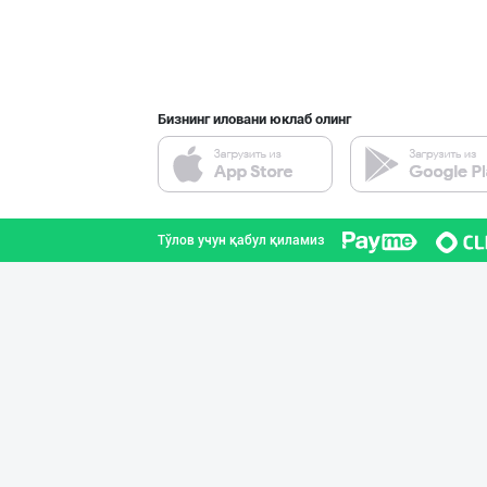
Бизнинг иловани юклаб олинг
Тўлов учун қабул қиламиз