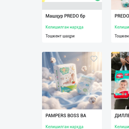
Язык
Личные
Машҳур PREDO бр
PREDO
данные
Келишилган нархда
Келиши
Новости
Тошкент шаҳри
Тошкен
2
Чаты
История
реферальных
переходов
Условия
использования
FAQ
PAMPERS BOSS BA
ДИЛЛЕ
Келишилган нархда
Келиши
О