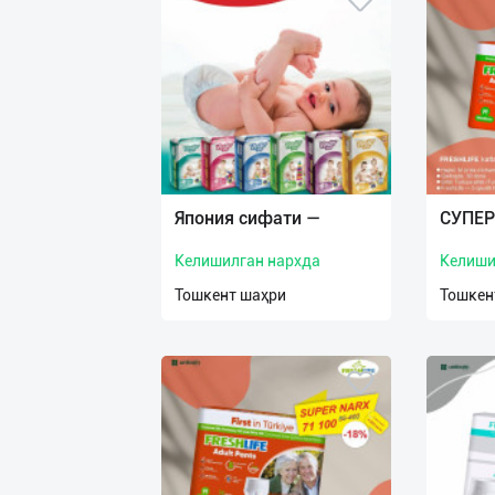
Япония сифати —
СУПЕР
Келишилган нархда
Келиши
Тошкент шаҳри
Тошкен