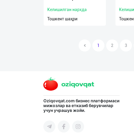
Келишилган нархда
Келиши
Тошкент шаҳри
Тошкен
1
2
3
Oziqovqat.com
бизнес платформаси
мижозлар ва етказиб берувчилар
учун учрашув жойи.