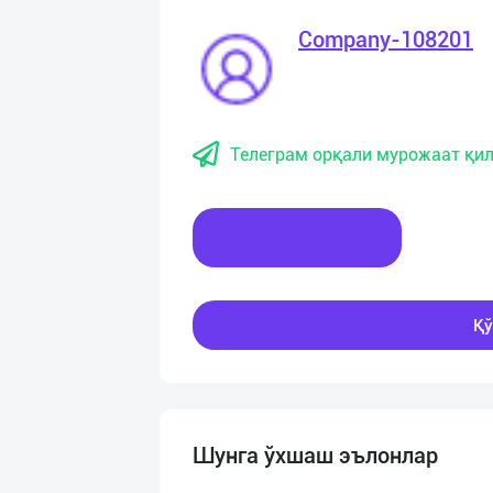
Company-108201
Телеграм орқали мурожаат қил
Хабар ёзинг
Қў
Шунга ўхшаш эълонлар