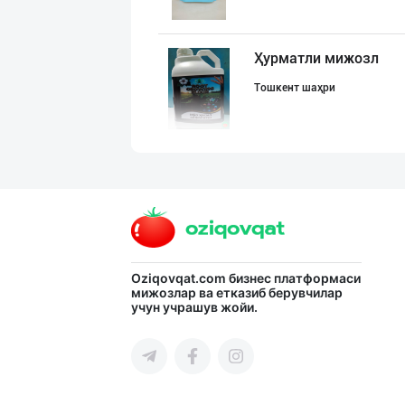
Ҳурматли мижозл
Тошкент шаҳри
Ҳурматли тадбир
Тошкент шаҳри
Ишлаб чиқариш у
Oziqovqat.com
бизнес платформаси
мижозлар ва етказиб берувчилар
учун учрашув жойи.
Тошкент вилояти
ХИТОЙ ва КОРЕЯ