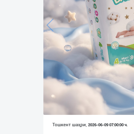
Язык
Личные
данные
Новости
2
Чаты
История
реферальных
переходов
Условия
использования
FAQ
Тошкент шаҳри,
2026-06-09 07:00:00 ч.
О