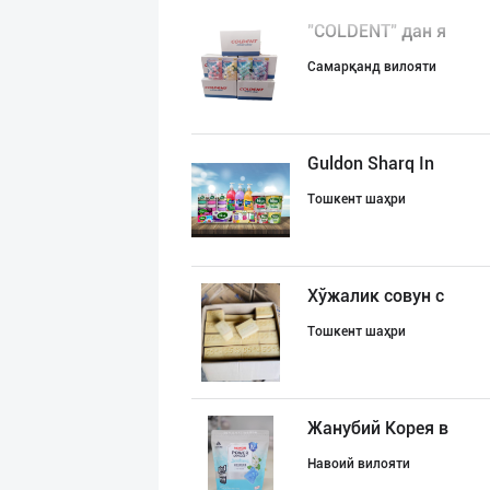
"COLDENT" дан я
Самарқанд вилояти
Guldon Sharq In
Тошкент шаҳри
Хўжалик совун с
Тошкент шаҳри
Жанубий Корея в
Навоий вилояти