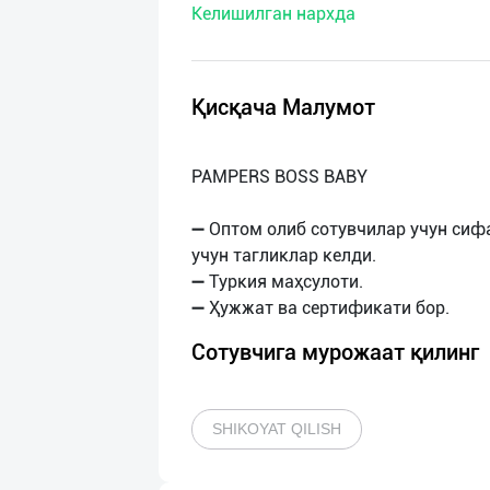
Келишилган нархда
нас
Техническая
поддержка
Қисқача Малумот
Поделиться
PAMPERS BOSS BABY
приложением
➖ Оптом олиб сотувчилар учун сиф
Выход
учун тагликлар келди.
о
➖ Туркия маҳсулоти.
Сотувчига мурожаат қилинг
SHIKOYAT QILISH