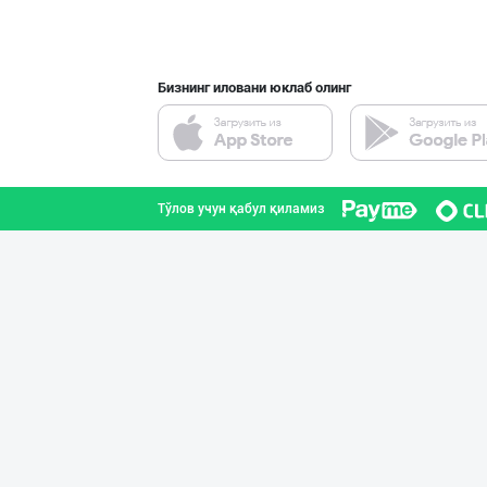
Тошкент шаҳри
Бизнинг иловани юклаб олинг
PREDO брендинин
Тошкент шаҳри
Тўлов учун қабул қиламиз
Диққат! Ўзбекис
Тошкент шаҳри
Ўзбекистон иқли
Тошкент шаҳри