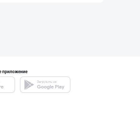
Ellino – Осиёни
город Ташкент
PREDO брендинин
город Ташкент
е приложение
Хитойдан тўғрид
город Ташкент
Ҳурматли мижозл
город Ташкент