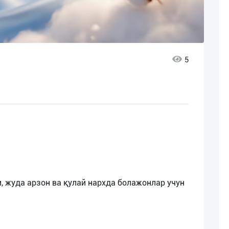
5
, жуда арзон ва қулай нархда болажонлар учун