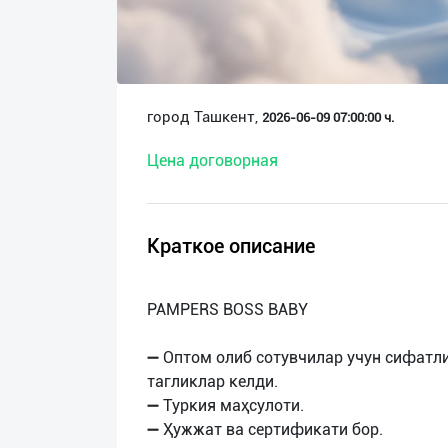
О
нас
Техническая
город Ташкент,
2026-06-09 07:00:00 ч.
поддержка
Цена договорная
Поделиться
приложением
Краткое описание
Выход
о
PAMPERS BOSS BABY
➖ Оптом олиб сотувчилар учун сифатли
тагликлар келди.
➖ Туркия маҳсулоти.