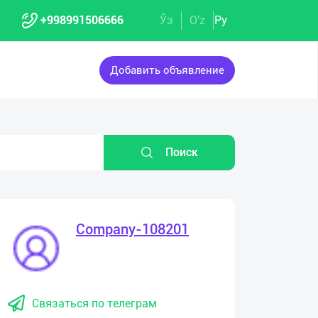
+998991506666
Ўз
O'z
Ру
Добавить объявление
Поиск
Company-108201
Связаться по телеграм