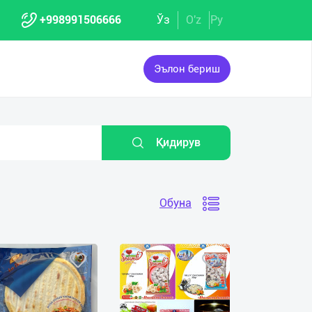
+998991506666
Ўз
O'z
Ру
Эълон бериш
Қидирув
Обуна