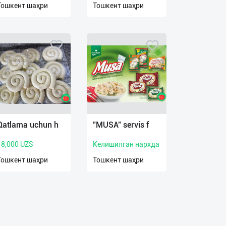
Тошкент шаҳри
Тошкент шаҳри
Qatlama uchun h
"MUSA" servis f
18,000 UZS
Келишилган нархда
Тошкент шаҳри
Тошкент шаҳри