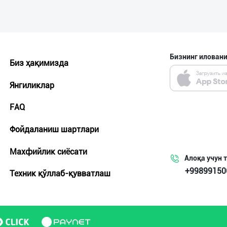
Бизнинг иловани
Биз ҳақимизда
Янгиликлар
FAQ
Фойдаланиш шартлари
Махфийлик сиёсати
Алоқа учун 
+99899150
Техник қўллаб-қувватлаш