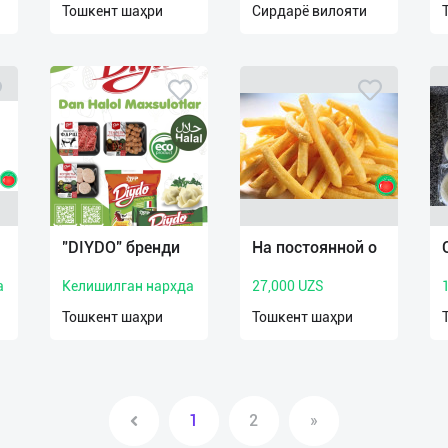
Тошкент шаҳри
Сирдарё вилояти
"DIYDO" бренди
На постоянной о
а
Келишилган нархда
27,000 UZS
Тошкент шаҳри
Тошкент шаҳри
1
2
»