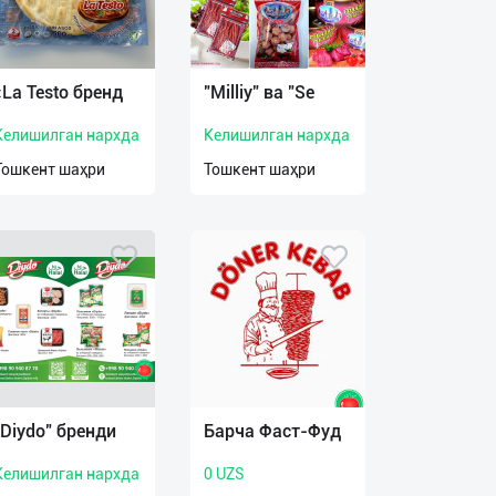
«La Testo бренд
"Milliy" ва "Se
Келишилган нархда
Келишилган нархда
Тошкент шаҳри
Тошкент шаҳри
"Diydo" бренди
Барча Фаст-Фуд
Келишилган нархда
0 UZS