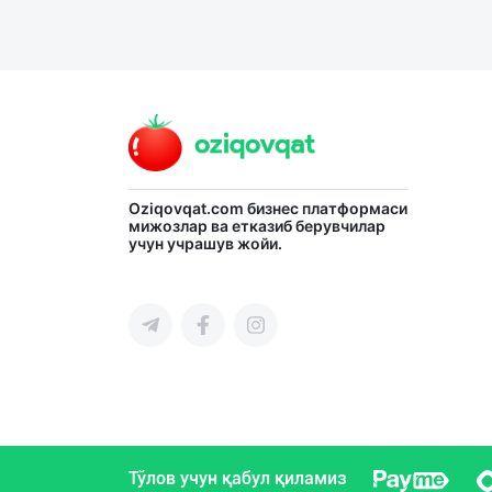
Oziqovqat.com
бизнес платформаси
мижозлар ва етказиб берувчилар
учун учрашув жойи.
Тўлов учун қабул қиламиз