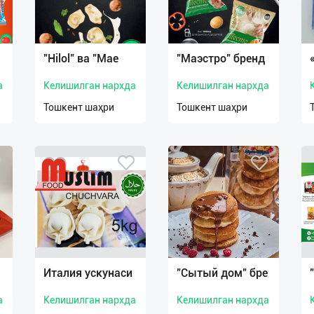
"Hilol" ва "Mae
"Маэстро" бренд
а
Келишилган нархда
Келишилган нархда
Тошкент шаҳри
Тошкент шаҳри
Италия ускунаси
"Сытый дом" бре
а
Келишилган нархда
Келишилган нархда