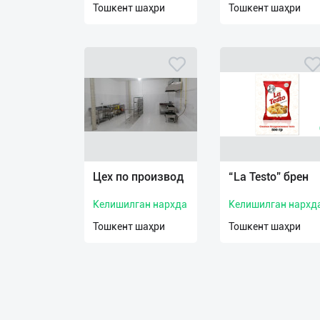
Тошкент шаҳри
Тошкент шаҳри
О
нас
Техническая
поддержка
Поделиться
приложением
Цех по производ
“La Testo” брен
Выход
о
Келишилган нархда
Келишилган нархд
Тошкент шаҳри
Тошкент шаҳри