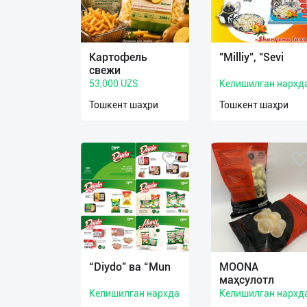
Язык
Картофель
"Milliy", "Sevi
Личные
свежи
данные
53,000 UZS
Келишилган нархд
Тошкент шаҳри
Тошкент шаҳри
Новости
2
Чаты
История
реферальных
переходов
Условия
использования
“Diydo” ва “Mun
MOONA
маҳсулотл
FAQ
Келишилган нархда
Келишилган нархд