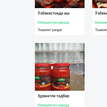
Язык
Личные
Ўзбекистонда иш
Ўзбек
данные
Келишилган нархда
Келиши
Новости
Тошкент шаҳри
Тошкен
2
Чаты
История
реферальных
переходов
Условия
использования
FAQ
Ҳурматли тадбир
Келишилган нархда
О