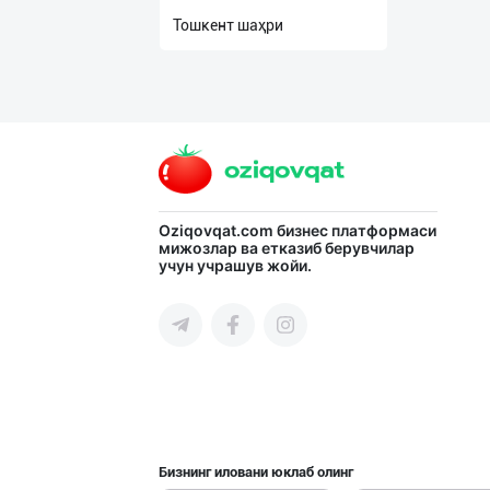
нас
Тошкент шаҳри
Техническая
поддержка
Поделиться
приложением
Oziqovqat.com
бизнес платформаси
Выход
мижозлар ва етказиб берувчилар
о
учун учрашув жойи.
Бизнинг иловани юклаб олинг