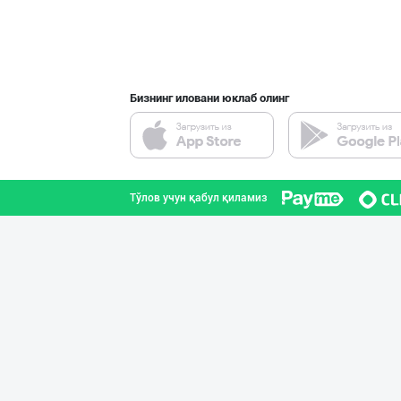
Бизнинг иловани юклаб олинг
Тўлов учун қабул қиламиз