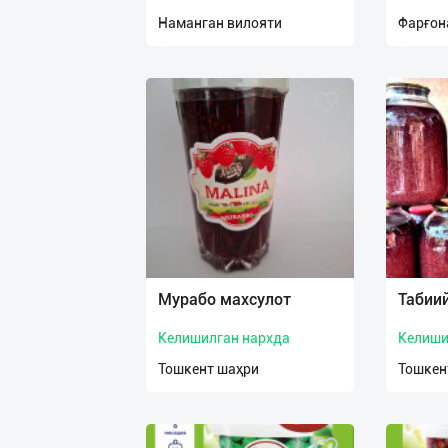
нас
Наманган вилояти
Фарғон
Техническая
поддержка
Поделиться
приложением
Выход
о
Мурабо махсулот
Табии
Келишилган нархда
Келиши
Тошкент шаҳри
Тошкен