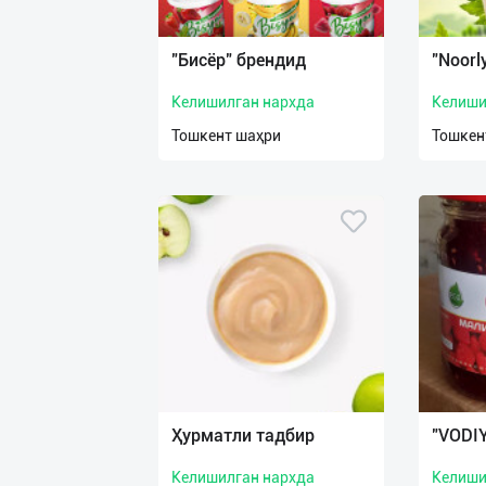
Язык
Личные
"Бисёр" брендид
"Noorl
данные
Келишилган нархда
Келиши
Новости
Тошкент шаҳри
Тошкен
2
Чаты
История
реферальных
переходов
Условия
использования
FAQ
Ҳурматли тадбир
"VODI
Келишилган нархда
Келиши
О