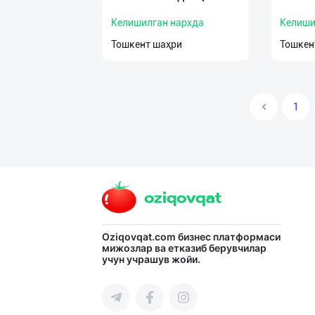
Келишилган нархда
Келиши
Тошкент шаҳри
Тошкен
1
Oziqovqat.com
бизнес платформаси
мижозлар ва етказиб берувчилар
учун учрашув жойи.