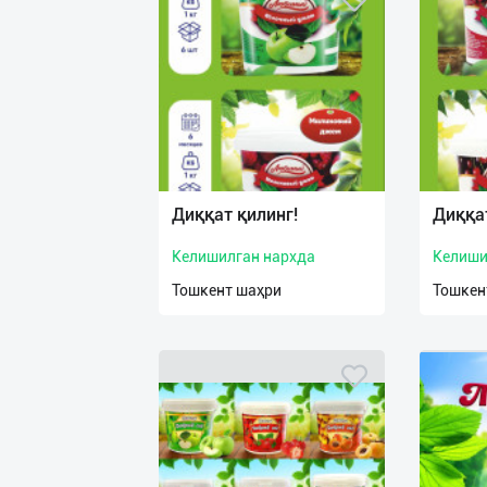
Диққат қилинг!
Диққат
Келишилган нархда
Келиши
Тошкент шаҳри
Тошкен