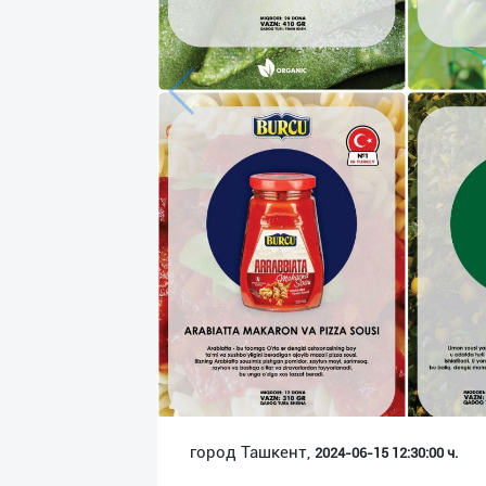
Язык
Личные
данные
Новости
2
Чаты
История
реферальных
переходов
Условия
использования
FAQ
город Ташкент,
2024-06-15 12:30:00 ч.
О