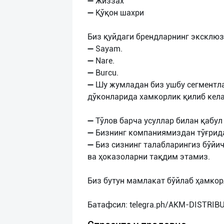
➖ Жиззах
➖ Қўқон шахри
Биз қуйдаги брендларнинг эксклюз
➖ Sayam.
➖ Nare.
➖ Burcu.
➖ Шу жумладан биз ушбу сегментлар
дўконларида хамкорлик қилиб кел
➖ Тўлов барча усуллар билан қабул
➖ Бизнинг компаниямиздан тўғрида
➖ Биз сизнинг талабларингиз бўйи
ва ҳоказоларни тақдим этамиз.
Биз бутун мамлакат бўйлаб ҳамко