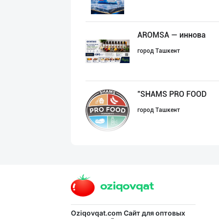
AROMSA — иннова
город Ташкент
"SHAMS PRO FOOD
город Ташкент
Хоразм, Ангрен,
город Ташкент
Тўғридан-тўғри
Oziqovqat.com
Сайт для оптовых