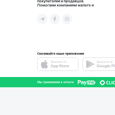
покупателей и продавцов.
Помогаем компаниям малого и
город Ташкент
среднего бизнеса Узбекистана и
СНГ быстро найти лучших
поставщиков и новых клиентов,
продвигать свою продукцию в
интернете.
Citric Uz — над
город Ташкент
Скачивайте наше приложение
Маҳсулотларимиз
город Ташкент
Мы принимаем к оплате
Эрон новвоти —
город Ташкент