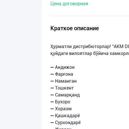
Цена договорная
нас
Техническая
поддержка
Краткое описание
Поделиться
Ҳурматли дистрибюторлар! “AKM D
приложением
қуйдаги вилоятлар бўйича хамкорл
Выход
➖ Андижон
о
➖ Фарғона
➖ Наманган
➖ Тошкент
➖ Самарқанд
➖ Бухоро
➖ Хоразм
➖ Қашкадарё
➖ Сурхондарё