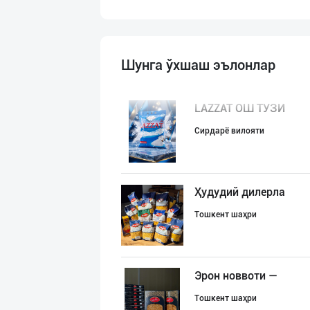
Шунга ўхшаш эълонлар
LAZZAT ОШ ТУЗИ
Сирдарё вилояти
Ҳудудий дилерла
Тошкент шаҳри
Эрон новвоти —
Тошкент шаҳри