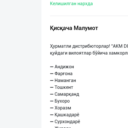
Келишилган нархда
нас
Техническая
поддержка
Қисқача Малумот
Поделиться
Ҳурматли дистрибюторлар! “AKM D
приложением
қуйдаги вилоятлар бўйича хамкорл
Выход
➖ Андижон
о
➖ Фарғона
➖ Наманган
➖ Тошкент
➖ Самарқанд
➖ Бухоро
➖ Хоразм
➖ Қашкадарё
➖ Сурхондарё