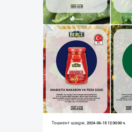
Язык
Личные
данные
Новости
2
Чаты
История
реферальных
переходов
Условия
использования
FAQ
Тошкент шаҳри,
2024-06-15 12:30:00 ч.
О