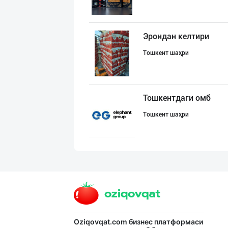
Эрондан келтири
Тошкент шаҳри
Тошкентдаги омб
Тошкент шаҳри
Маҳсулотларимиз
Тошкент шаҳри
МАККАЖЎХОРИ КРА
Oziqovqat.com
бизнес платформаси