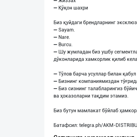
➖ Жиззах
➖ Қўқон шахри
Биз қуйдаги брендларнинг эксклюз
➖ Sayam.
➖ Nare.
➖ Burcu.
➖ Шу жумладан биз ушбу сегментлар
дўконларида хамкорлик қилиб кел
➖ Тўлов барча усуллар билан қабул
➖ Бизнинг компаниямиздан тўғрида
➖ Биз сизнинг талабларингиз бўйи
ва ҳоказоларни тақдим этамиз.
Биз бутун мамлакат бўйлаб ҳамко