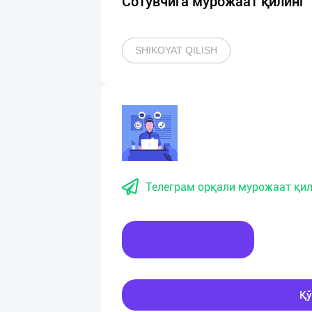
Сотувчига мурожаат қилинг
SHIKOYAT QILISH
Телеграм орқали мурожаат қил
Хабар ёзинг
Қў