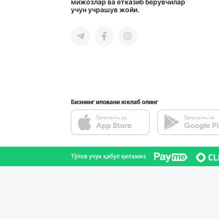
мижозлар ва етказиб берувчилар
учун учрашув жойи.
Тошкент шаҳри
"SHAMS PRO FOOD
Тошкент шаҳри
Бизнинг иловани юклаб олинг
"MAKGOLD" бренд
Самарқанд вилояти
Тўлов учун қабул қиламиз
AROMSA — иннова
Тошкент шаҳри