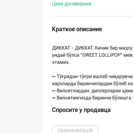
Цена договорная
нас
Техническая
поддержка
Краткое описание
Поделиться
ДИККАТ - ДИККАТ. Кичик бир маҳс
приложением
ундай бўлса "SWEET LOLLIPOP" мев
этамиз.
Выход
о
➖ Тўғридан-тўғри ишлаб чиқарувчи
нархларда биринчилардан бўлиб ха
➖ Вилоятлардан диллерларни ҳамк
Спросите у продавца
ПОЖАЛОВАТЬСЯ