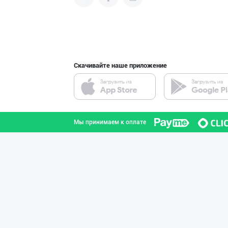
продвигать свою продукцию в
интернете.
"KUKSUBOSS", "К
город Ташкент
Скачивайте наше приложение
“Marvellous swe
город Ташкент
Мы принимаем к оплате
"Восточная Сказ
город Ташкент
RISOLA ONA — OS
Наманганская область