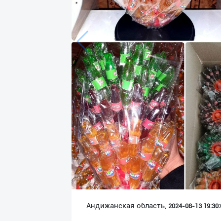
Язык
Личные
данные
Новости
2
Чаты
История
реферальных
переходов
Условия
использования
FAQ
Андижанская область,
2024-08-13 19:30:
О