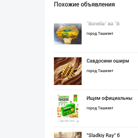
Похожие объявления
"Bonella" ва "B
город Ташкент
Савдосини оширм
город Ташкент
Ищем официальны
город Ташкент
"Sladkiy Ray" б