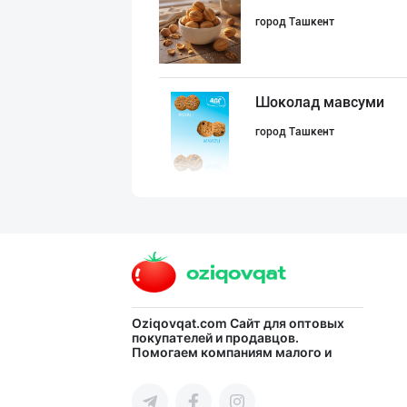
город Ташкент
Шоколад мавсуми
город Ташкент
"RIKKO TOYS" —
город Ташкент
GREAT SELL GROU
Oziqovqat.com
Сайт для оптовых
покупателей и продавцов.
Помогаем компаниям малого и
город Ташкент
среднего бизнеса Узбекистана и
СНГ быстро найти лучших
поставщиков и новых клиентов,