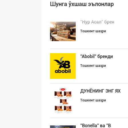
Шунга ўхшаш эълонлар
"Нур Асал" брен
Тошкент шаҳри
"Abobil" бренди
Тошкент шаҳри
ДУНЁНИНГ ЭНГ ЯХ
Тошкент шаҳри
"Bonella" ва "B