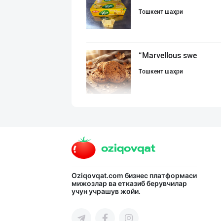
Тошкент шаҳри
“Marvellous swe
Тошкент шаҳри
"RIKKO TOYS" —
Тошкент шаҳри
"LOLLI POP", "T
Oziqovqat.com
бизнес платформаси
мижозлар ва етказиб берувчилар
учун учрашув жойи.
Тошкент шаҳри