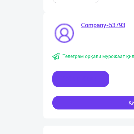
Company-53793
Телеграм орқали мурожаат қил
Хабар ёзинг
Қў