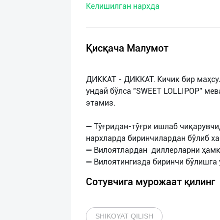
Келишилган нархда
нас
Техническая
поддержка
Қисқача Малумот
Поделиться
ДИККАТ - ДИККАТ. Кичик бир маҳс
приложением
ундай бўлса "SWEET LOLLIPOP" мев
этамиз.
Выход
о
➖ Тўғридан-тўғри ишлаб чиқарувчи
нархларда биринчилардан бўлиб ха
➖ Вилоятлардан диллерларни ҳамк
Сотувчига мурожаат қилинг
SHIKOYAT QILISH