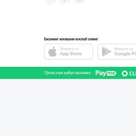
"Sladkiy marmel
Тошкент шаҳри
Бизнинг иловани юклаб олинг
Шоколад мавсуми
Тошкент шаҳри
Тўлов учун қабул қиламиз
"Bonella" ва "B
Тошкент шаҳри
"KUKSUBOSS", "К
Тошкент шаҳри