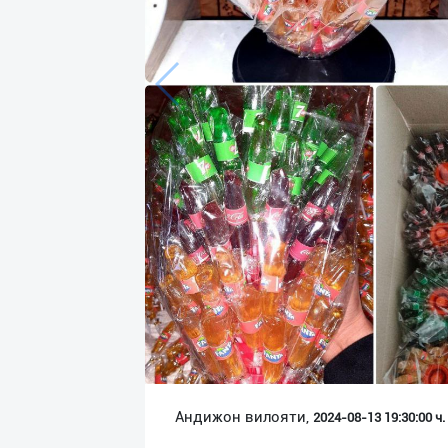
Язык
Личные
данные
Новости
2
Чаты
История
реферальных
переходов
Условия
использования
FAQ
Андижон вилояти,
2024-08-13 19:30:00 ч.
О