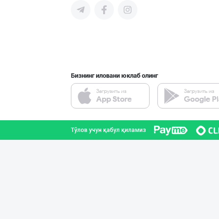
Бизнинг иловани юклаб олинг
Тўлов учун қабул қиламиз