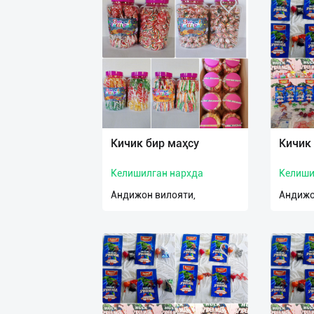
Кичик бир маҳсу
Кичик
Келишилган нархда
Келиши
Андижон вилояти,
Андижо