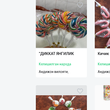
"ДИККАТ ЯНГИЛИК
Кичик
Келишилган нархда
Келиши
Андижон вилояти,
Андижо