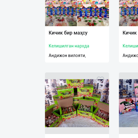
Кичик бир маҳсу
Кичик
Келишилган нархда
Келиши
Андижон вилояти,
Андижо