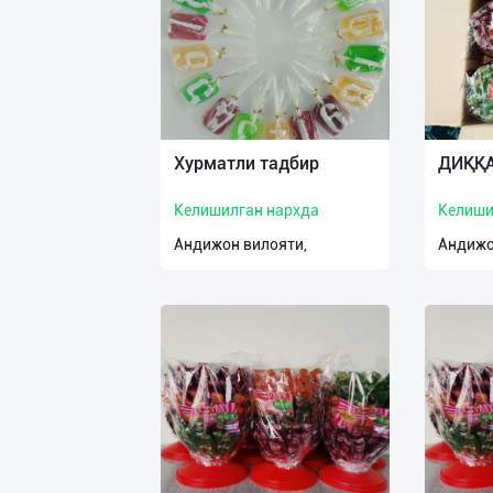
нас
Техническая
поддержка
Поделиться
Хурматли тадбир
ДИҚҚА
приложением
Келишилган нархда
Келиши
Выход
Андижон вилояти,
Андижо
о