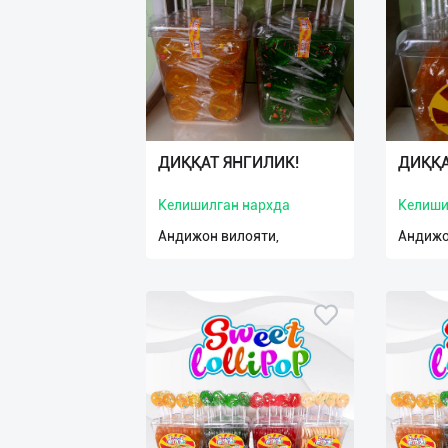
ДИҚҚАТ ЯНГИЛИК!
ДИҚҚА
Келишилган нархда
Келиши
Андижон вилояти,
Андижо