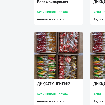
Болажонларимиз
ДИҚҚА
Келишилган нархда
Келиши
Андижон вилояти,
Андижо
ДИҚҚАТ ЯНГИЛИК!
ДИҚҚА
Келишилган нархда
Келиши
Андижон вилояти,
Андижо