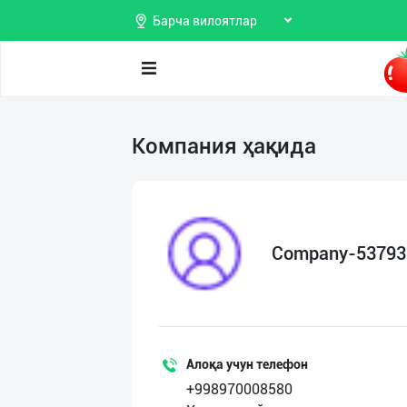
Барча вилоятлар
Поиск
Компания ҳақида
Мои
объявления
Продаю
Избранные
Покупаю
Company-53793
Мой
Предоставляю
баланс
услуги
Мои
подписки
Алоқа учун телефон
+998970008580