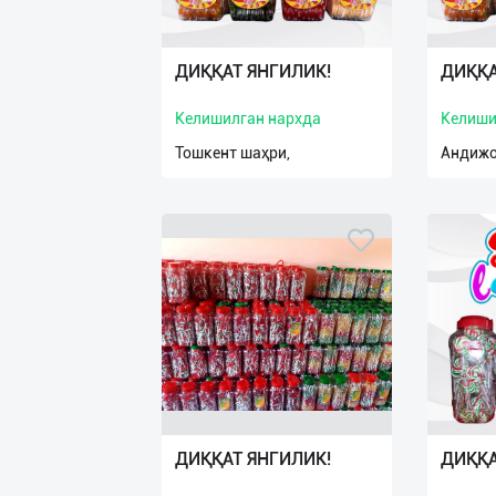
ДИҚҚАТ ЯНГИЛИК!
ДИҚҚА
Келишилган нархда
Келиши
Тошкент шаҳри,
Андижо
ДИҚҚАТ ЯНГИЛИК!
ДИҚҚА