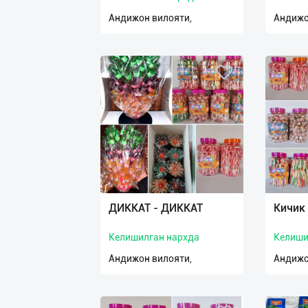
Андижон вилояти,
Андижо
ДИККАТ - ДИККАТ
Кичик
Келишилган нархда
Келиши
Андижон вилояти,
Андижо