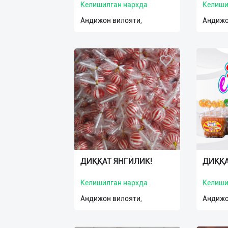
Келишилган нархда
Келиши
Андижон вилояти,
Андижо
ДИҚҚАТ ЯНГИЛИК!
ДИҚҚА
Келишилган нархда
Келиши
Андижон вилояти,
Андижо