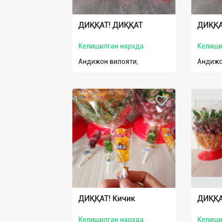
ДИҚҚАТ! ДИҚҚАТ
ДИҚҚА
Келишилган нархда
Келиши
Андижон вилояти,
Андижо
ДИҚҚАТ! Кичик
ДИҚҚА
Келишилган нархда
Келиши