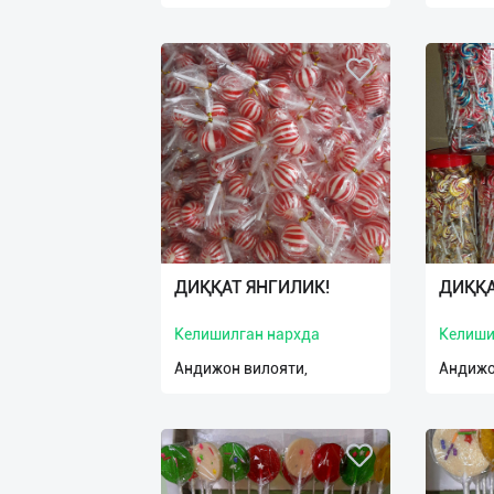
ДИҚҚАТ ЯНГИЛИК!
ДИҚҚА
Келишилган нархда
Келиши
Андижон вилояти,
Андижо