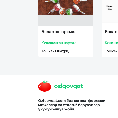
Болажонларимиз
Болаж
Келишилган нархда
Келиши
Тошкент шаҳри,
Тошкен
Oziqovqat.com
бизнес платформаси
мижозлар ва етказиб берувчилар
учун учрашув жойи.