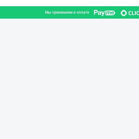
Мы принимаем к оплате
"JEK FOOD" корх
город Ташкент
"BISYOR" бренди
город Ташкент
"YILIMI" бренди
Ташкентская область
AMUR QURT — ЎЗБ