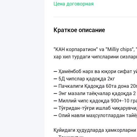
Цена договорная
нас
Техническая
поддержка
Краткое описание
Поделиться
"КАН корпаратион" va "Milliy chips"
приложением
хар хил турдаги чипсларини сизлар
Выход
➖ Ҳамёнбоб нарх ва юқори сифат у
о
➖ 5Д чипслар қадоқда 2кг
➖ Пачкалиги Қадоқда 60та дона 20
➖ Энг мазали таёқчалар қадоқда 2 
➖ Миллий чипс қадоқда 900+-10 гр
➖ Тўғридан-тўғри ишлаб чиқарувчи
➖ Олий навли маҳсулотлардан тайё
Қуйидаги ҳудудларда ҳамкорларни