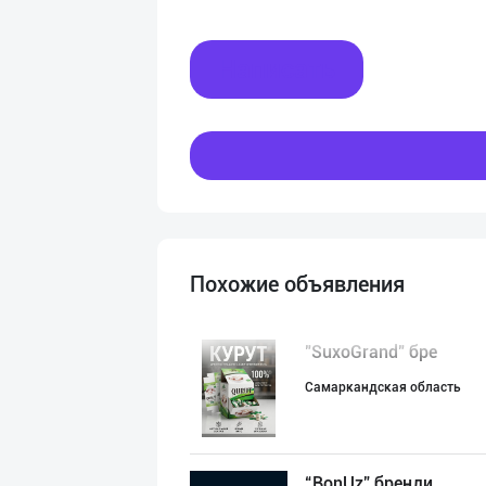
Написать
Похожие объявления
"SuxoGrand" бре
Самаркандская область
“BonUz” бренди