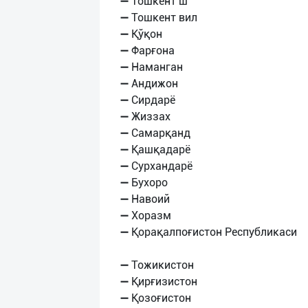
➖ Тошкент ш
➖ Тошкент вил
➖ Қўқон
➖ Фарғона
➖ Наманган
➖ Андижон
➖ Сирдарё
➖ Жиззах
➖ Самарқанд
➖ Қашқадарё
➖ Сурхандарё
➖ Бухоро
➖ Навоий
➖ Хоразм
➖ Қорақалпоғистон Республикаси
➖ Тожикистон
➖ Қирғизистон
➖ Қозоғистон