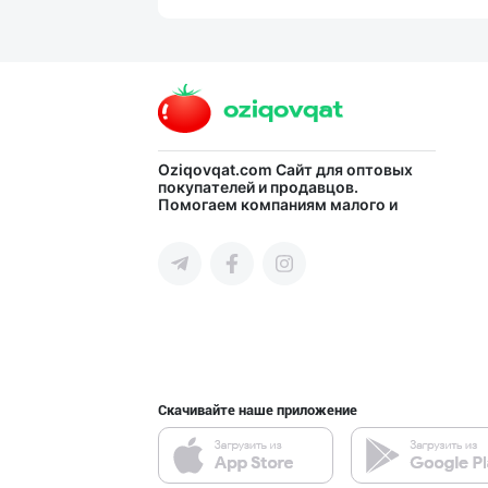
Ҳурматли ҳамюрт
город Ташкент
"SEZAM-EKO" кор
Oziqovqat.com
Сайт для оптовых
покупателей и продавцов.
Помогаем компаниям малого и
Андижанская область
среднего бизнеса Узбекистана и
СНГ быстро найти лучших
поставщиков и новых клиентов,
продвигать свою продукцию в
интернете.
POM PIK — БОЛАЛ
город Ташкент
Скачивайте наше приложение
"Shum bola” бре
город Ташкент