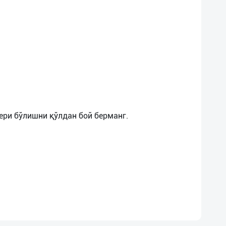
ери бўлишни қўлдан бой берманг.