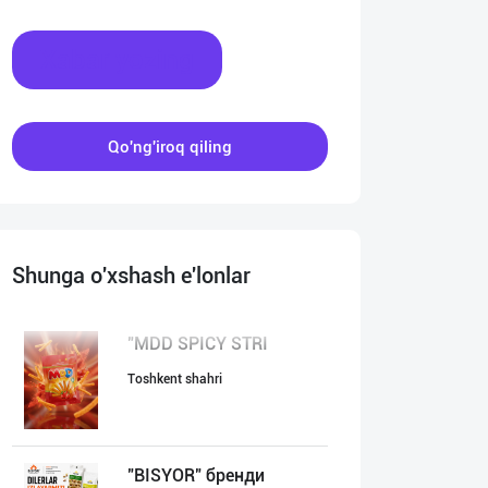
Xabar yozing
Qo'ng'iroq qiling
Shunga o'xshash e'lonlar
"MDD SPICY STRI
Toshkent shahri
"BISYOR" бренди