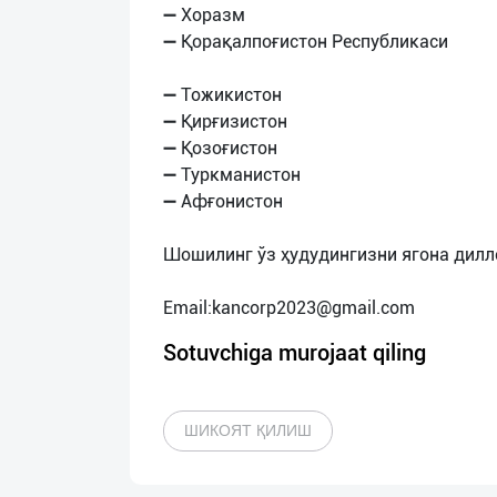
➖ Хоразм
➖ Қорақалпоғистон Республикаси
➖ Тожикистон
➖ Қирғизистон
➖ Қозоғистон
➖ Туркманистон
➖ Афғонистон
Шошилинг ўз ҳудудингизни ягона дилл
Email:
kancorp2023@gmail.com
Sotuvchiga murojaat qiling
ШИКОЯТ ҚИЛИШ