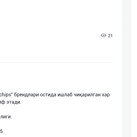
21
5D chips" брендлари остида ишлаб чиқарилган хар
иф этади.
лиги.
-5