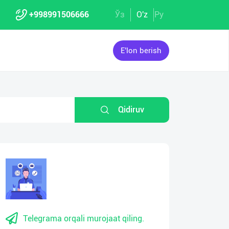
+998991506666
Ўз
O'z
Ру
E'lon berish
Qidiruv
Telegrama orqali murojaat qiling.