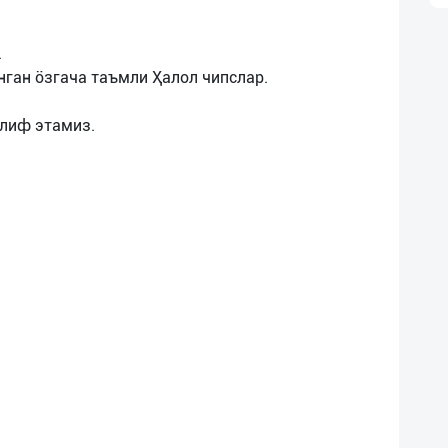
.
нган öзгача таъмли Ҳалол чипслар.
клиф этамиз.