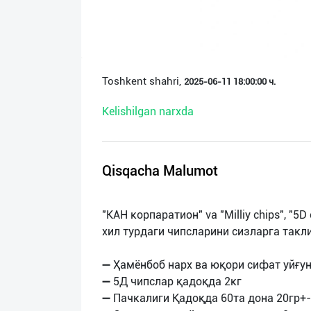
О
нас
Техническая
Toshkent shahri,
2025-06-11 18:00:00 ч.
поддержка
Kelishilgan narxda
Поделиться
приложением
Qisqacha Malumot
Выход
о
"КАН корпаратион" va "Milliy chips", "
хил турдаги чипсларини сизларга такл
➖ Ҳамёнбоб нарх ва юқори сифат уйғун
➖ 5Д чипслар қадоқда 2кг
➖ Пачкалиги Қадоқда 60та дона 20гр+