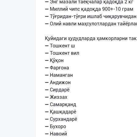
➖ Энг мазали таёқчалар қадоқда 2 кг
➖ Миллий чипс қадоқда 900+-10 грам
➖ Тўғридан-тўғри ишлаб чиқарувчидан
➖ Олий навли маҳсулотлардан тайёрла
Қуйидаги ҳудудларда ҳамкорларни та
➖ Тошкент ш
➖ Тошкент вил
➖ Қўқон
➖ Фарғона
➖ Наманган
➖ Андижон
➖ Сирдарё
➖ Жиззах
➖ Самарқанд
➖ Қашқадарё
➖ Сурхандарё
➖ Бухоро
➖ Навоий