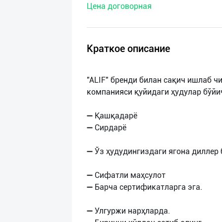
Цена договорная
нас
Техническая
поддержка
Краткое описание
Поделиться
"ALIF" бренди билан сақич ишлаб 
приложением
компанияси қуйидаги ҳудулар бўй
Выход
➖ Қашқадарё
о
➖ Сирдарё
➖ Ўз ҳудудингиздаги ягона диллер 
➖ Сифатли маҳсулот
➖ Барча сертификатларга эга.
➖ Улгуржи нарҳларда.