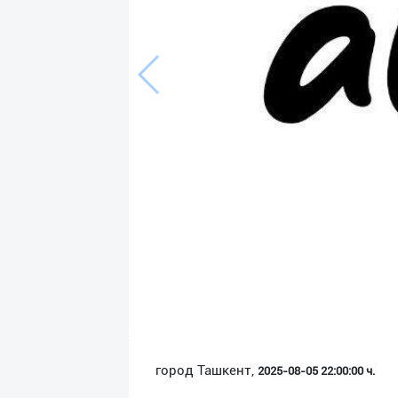
Язык
Личные
данные
Новости
2
Чаты
История
реферальных
переходов
Условия
использования
FAQ
город Ташкент,
2025-08-05 22:00:00 ч.
О