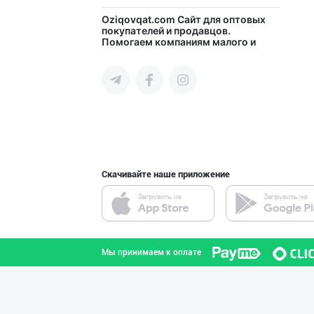
"BISYOR" бренди
Oziqovqat.com
Сайт для оптовых
покупателей и продавцов.
Помогаем компаниям малого и
город Ташкент
среднего бизнеса Узбекистана и
СНГ быстро найти лучших
поставщиков и новых клиентов,
продвигать свою продукцию в
интернете.
Сифатли карамел
город Ташкент
Скачивайте наше приложение
"SABER SNACK" б
город Ташкент
Мы принимаем к оплате
Ҳурматли ҳамюрт
город Ташкент