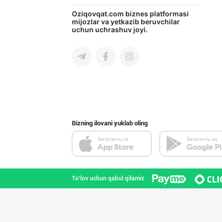
CHOCO CHIPS — Ч
Oziqovqat.com
biznes platformasi
mijozlar va yetkazib beruvchilar
uchun uchrashuv joyi.
Farg'ona viloyati
"SABER SNACK" б
Toshkent shahri
Bizning ilovani yuklab oling
"SEZAM-EKO" кор
Andijon viloyati
To'lov uchun qabul qilamiz
Семичкани сифат
Toshkent shahri