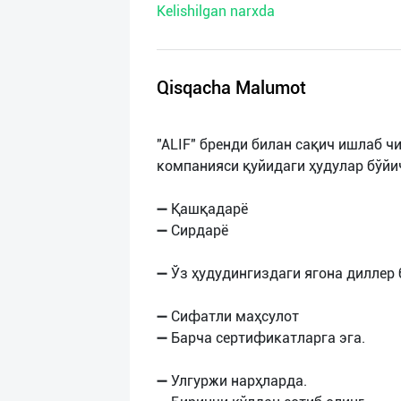
Kelishilgan narxda
нас
Техническая
поддержка
Qisqacha Malumot
Поделиться
"ALIF" бренди билан сақич ишлаб 
приложением
компанияси қуйидаги ҳудулар бўй
Выход
➖ Қашқадарё
о
➖ Сирдарё
➖ Ўз ҳудудингиздаги ягона диллер 
➖ Сифатли маҳсулот
➖ Барча сертификатларга эга.
➖ Улгуржи нарҳларда.