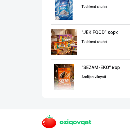
Toshkent shahri
"JEK FOOD" корх
Toshkent shahri
"SEZAM-EKO" кор
Andijon viloyati
Ҳурматли ҳамюрт
Toshkent shahri