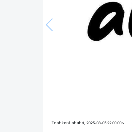
Язык
Личные
данные
Новости
2
Чаты
История
реферальных
переходов
Условия
использования
FAQ
Toshkent shahri,
2025-08-05 22:00:00 ч.
О