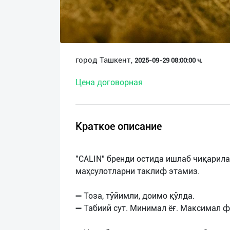
О
нас
Техническая
город Ташкент,
2025-09-29 08:00:00 ч.
поддержка
Цена договорная
Поделиться
приложением
Краткое описание
Выход
о
"CALIN" бренди остида ишлаб чиқарила
маҳсулотларни таклиф этамиз.
➖ Тоза, тўйимли, доимо қўлда.
➖ Табиий сут. Минимал ёғ. Максимал ф