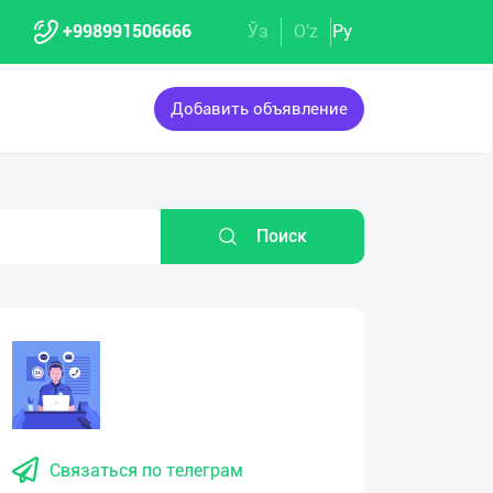
+998991506666
Ўз
O'z
Ру
Добавить объявление
Поиск
Связаться по телеграм