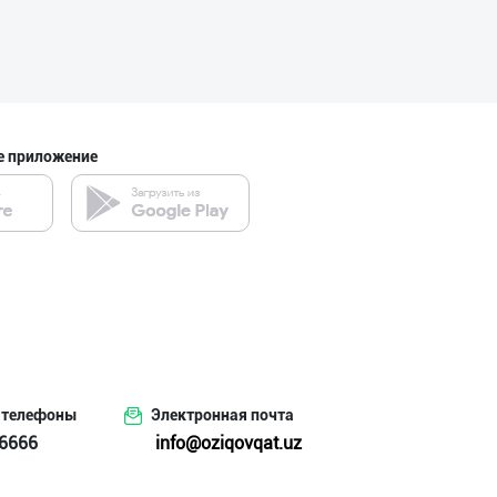
Сыр (Пишлоқ) ва
город Ташкент
е приложение
"ORIGINAL GOLD"
город Ташкент
"Ilma" бренди о
город Ташкент
 телефоны
Электронная почта
6666
info@oziqovqat.uz
ТОШКЕНТ ТУХУМЛА