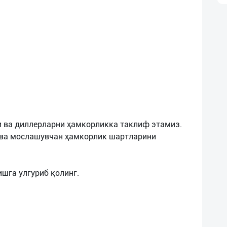
 ва диллерларни ҳамкорликка таклиф этамиз.
 ва мослашувчан ҳамкорлик шартларини