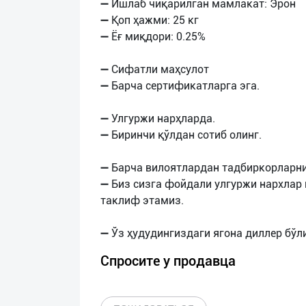
➖ Ишлаб чиқарилган мамлакат: Эрон
➖ Қоп ҳажми: 25 кг
➖ Ёғ миқдори: 0.25%
➖ Сифатли маҳсулот
➖ Барча сертификатларга эга.
➖ Улгуржи нарҳларда.
➖ Биринчи қўлдан сотиб олинг.
➖ Барча вилоятлардан тадбиркорларни
➖ Биз сизга фойдали улгуржи нархлар
таклиф этамиз.
Спросите у продавца