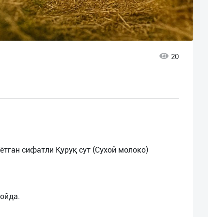
20
ётган сифатли Қуруқ сут (Сухой молоко)
ойда.