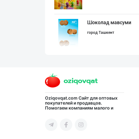
Шоколад мавсуми
город Ташкент
Ищем официальны
город Ташкент
"Bonella" ва "B
Oziqovqat.com
Сайт для оптовых
покупателей и продавцов.
Помогаем компаниям малого и
город Ташкент
среднего бизнеса Узбекистана и
СНГ быстро найти лучших
поставщиков и новых клиентов,
продвигать свою продукцию в
интернете.
"Hassons" – Ўзб