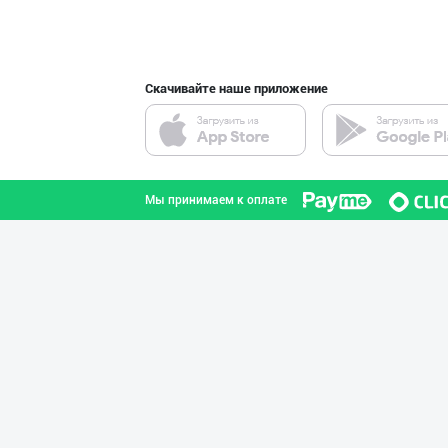
город Ташкент
Скачивайте наше приложение
"Sladkiy marmel
город Ташкент
Мы принимаем к оплате
"KUKSUBOSS", "К
город Ташкент
“Marvellous swe
город Ташкент