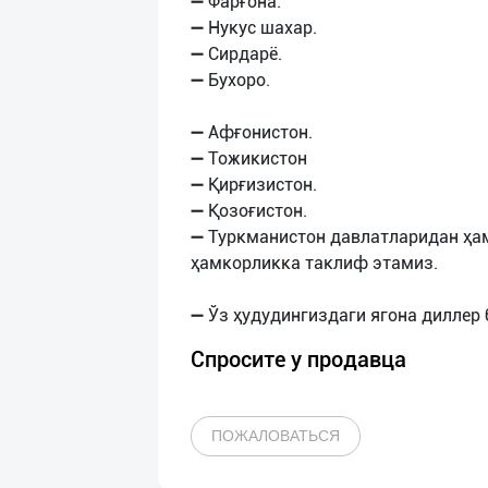
➖ Фарғона.
➖ Нукус шахар.
➖ Сирдарё.
➖ Бухоро.
➖ Афғонистон.
➖ Тожикистон
➖ Қирғизистон.
➖ Қозоғистон.
➖ Туркманистон давлатларидан ҳа
ҳамкорликка таклиф этамиз.
Спросите у продавца
ПОЖАЛОВАТЬСЯ