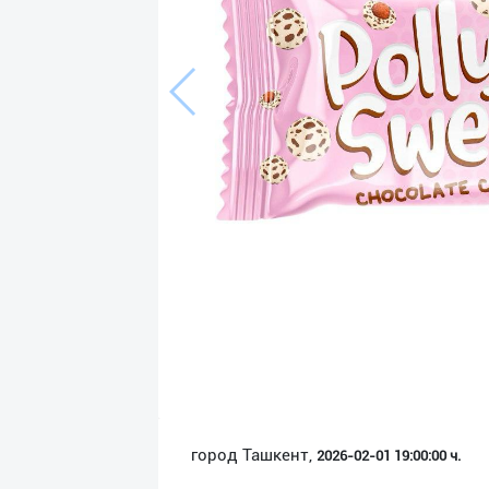
Язык
Личные
данные
Новости
2
Чаты
История
реферальных
переходов
Условия
использования
FAQ
город Ташкент,
2026-02-01 19:00:00 ч.
О