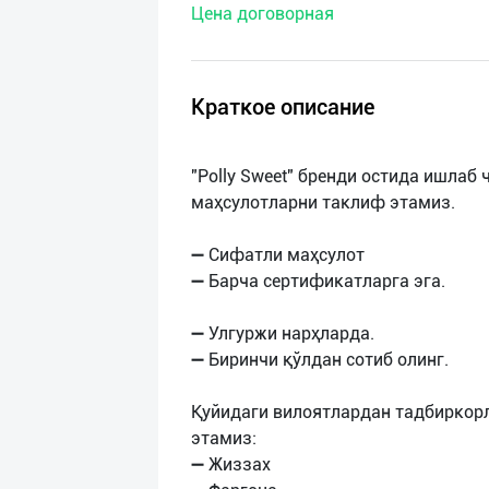
Цена договорная
нас
Техническая
поддержка
Краткое описание
Поделиться
"Polly Sweet" бренди остида ишла
приложением
маҳсулотларни таклиф этамиз.
Выход
➖ Сифатли маҳсулот
о
➖ Барча сертификатларга эга.
➖ Улгуржи нарҳларда.
➖ Биринчи қўлдан сотиб олинг.
Қуйидаги вилоятлардан тадбиркор
этамиз:
➖ Жиззах