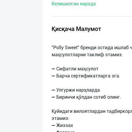
Келишилган нархда
нас
Техническая
поддержка
Қисқача Малумот
Поделиться
"Polly Sweet" бренди остида ишла
приложением
маҳсулотларни таклиф этамиз.
Выход
➖ Сифатли маҳсулот
о
➖ Барча сертификатларга эга.
➖ Улгуржи нарҳларда.
➖ Биринчи қўлдан сотиб олинг.
Қуйидаги вилоятлардан тадбиркор
этамиз:
➖ Жиззах