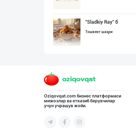
"Sladkiy Ray" б
Тошкент шаҳри
Ищем официальны
Тошкент шаҳри
"KUKSUBOSS", "К
Oziqovqat.com
бизнес платформаси
мижозлар ва етказиб берувчилар
учун учрашув жойи.
Тошкент шаҳри
RISOLA ONA — OS