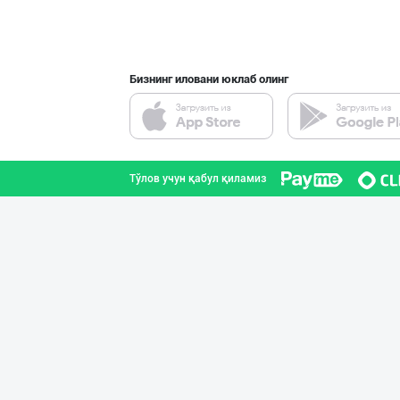
Наманган вилояти
Бизнинг иловани юклаб олинг
"Bonella" ва "B
Тошкент шаҳри
Тўлов учун қабул қиламиз
"LOLLI POP", "T
Тошкент шаҳри
"Bonella" ва "B
Тошкент шаҳри