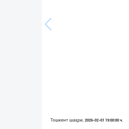
Язык
Личные
данные
Новости
2
Чаты
История
реферальных
переходов
Условия
использования
FAQ
Тошкент шаҳри,
2026-02-01 19:00:00 ч.
О