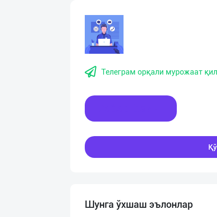
Телеграм орқали мурожаат қил
Хабар ёзинг
Қў
Шунга ўхшаш эълонлар