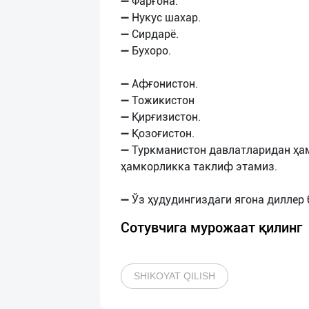
➖ Фарғона.
➖ Нукус шахар.
➖ Сирдарё.
➖ Бухоро.
➖ Афғонистон.
➖ Тожикистон
➖ Қирғизистон.
➖ Қозоғистон.
➖ Туркманистон давлатларидан ҳа
ҳамкорликка таклиф этамиз.
Сотувчига мурожаат қилинг
SHIKOYAT QILISH