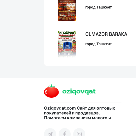
город Ташкент
OLMAZOR BARAKA
город Ташкент
"Бисёр" брендид
город Ташкент
"Abadan" бренди
Oziqovqat.com
Сайт для оптовых
покупателей и продавцов.
Помогаем компаниям малого и
город Ташкент
среднего бизнеса Узбекистана и
СНГ быстро найти лучших
поставщиков и новых клиентов,