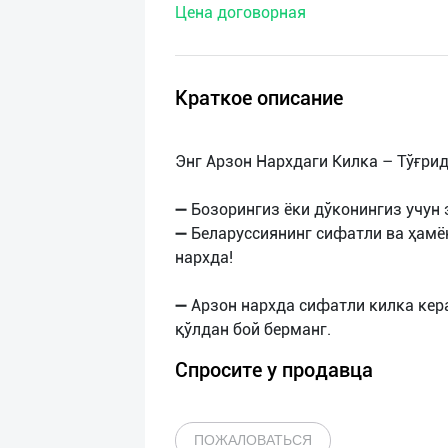
Цена договорная
нас
Техническая
поддержка
Краткое описание
Поделиться
Энг Арзон Нархдаги Килка – Тўғри
приложением
➖ Бозорингиз ёки дўконингиз учун
Выход
➖ Беларуссиянинг сифатли ва ҳамён
о
нархда!
➖ Арзон нархда сифатли килка кер
Спросите у продавца
ПОЖАЛОВАТЬСЯ