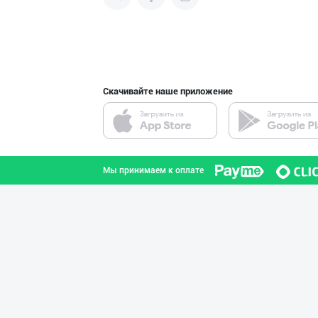
продвигать свою продукцию в
интернете.
"STM" бренди ос
город Ташкент
Скачивайте наше приложение
Узум барги сота
город Ташкент
Мы принимаем к оплате
Барча учун бирд
город Ташкент
Уксус овощной 9
город Ташкент