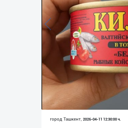
Язык
Личные
данные
Новости
2
Чаты
История
реферальных
переходов
Условия
использования
FAQ
город Ташкент,
2026-04-11 12:30:00 ч.
О