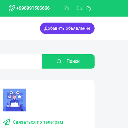
+998991506666
Ўз
O'z
Ру
Добавить объявление
Поиск
Связаться по телеграм