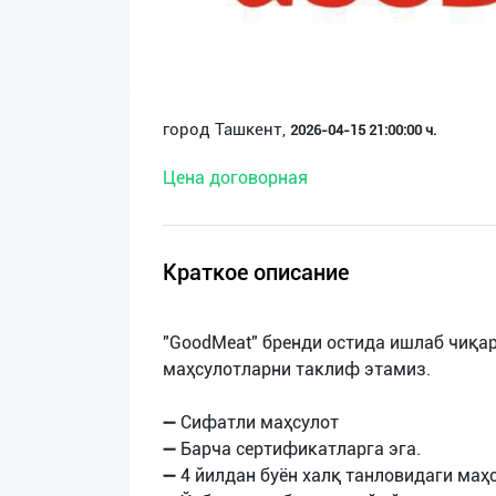
О
нас
Техническая
город Ташкент,
2026-04-15 21:00:00 ч.
поддержка
Цена договорная
Поделиться
приложением
Краткое описание
Выход
о
"GoodMeat" бренди остида ишлаб чиқа
маҳсулотларни таклиф этамиз.
➖ Сифатли маҳсулот
➖ Барча сертификатларга эга.
➖ 4 йилдан буён халқ танловидаги маҳс