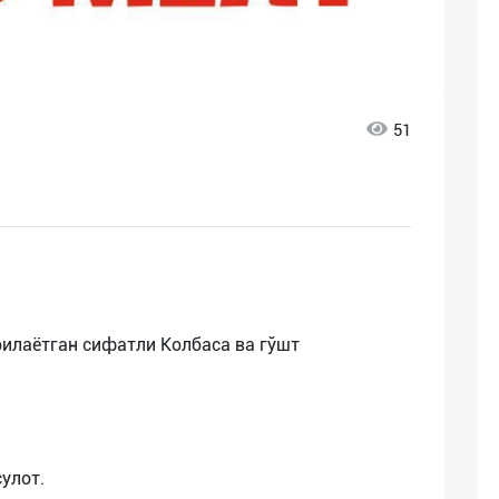
51
рилаётган сифатли Колбаса ва гўшт
улот.