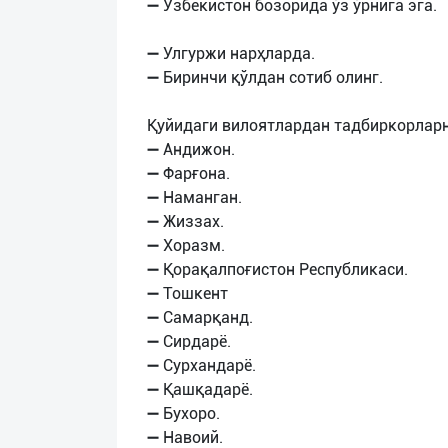
➖ Ўзбекистон бозорида ўз ўрнига эга.
➖ Улгуржи нарҳларда.
➖ Биринчи қўлдан сотиб олинг.
Қуйидаги вилоятлардан тадбиркорларн
➖ Андижон.
➖ Фарғона.
➖ Наманган.
➖ Жиззах.
➖ Хоразм.
➖ Қорақалпоғистон Республикаси.
➖ Тошкент
➖ Самарқанд.
➖ Сирдарё.
➖ Сурхандарё.
➖ Қашқадарё.
➖ Бухоро.
➖ Навоий.