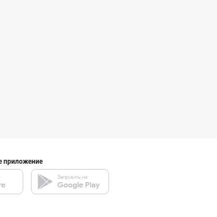
"Butcher Delika
город Ташкент
"LAZZAT" бренди
Наманганская область
"AZIYA LIDER" д
е приложение
город Ташкент
Музлатилган мол