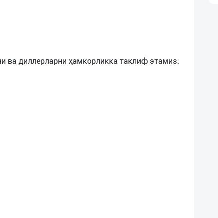
и ва диллерларни ҳамкорликка таклиф этамиз: