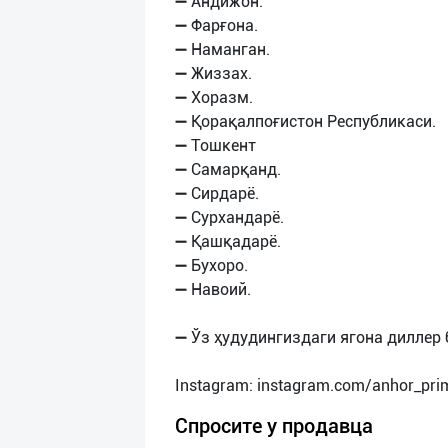
➖ Андижон.
➖ Фарғона.
➖ Наманган.
➖ Жиззах.
➖ Хоразм.
➖ Қорақалпоғистон Республикаси.
➖ Тошкент
➖ Самарқанд.
➖ Сирдарё.
➖ Сурхандарё.
➖ Қашқадарё.
➖ Бухоро.
➖ Навоий.
➖ Ўз ҳудудингиздаги ягона диллер 
Спросите у продавца