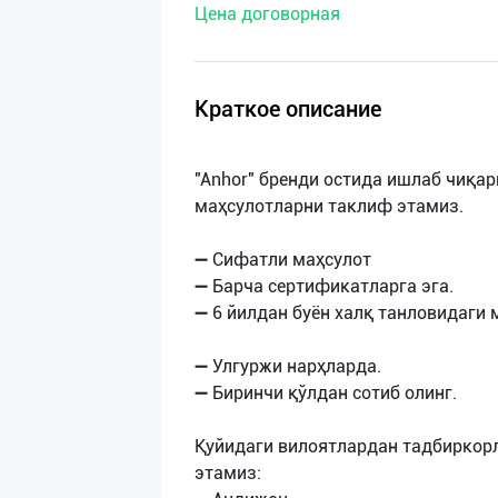
Цена договорная
нас
Техническая
поддержка
Краткое описание
Поделиться
"Anhor" бренди остида ишлаб чиқа
приложением
маҳсулотларни таклиф этамиз.
Выход
➖ Сифатли маҳсулот
о
➖ Барча сертификатларга эга.
➖ 6 йилдан буён халқ танловидаги 
➖ Улгуржи нарҳларда.
➖ Биринчи қўлдан сотиб олинг.
Қуйидаги вилоятлардан тадбиркор
этамиз: