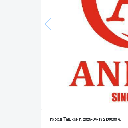
Язык
Личные
данные
Новости
2
Чаты
История
реферальных
переходов
Условия
использования
FAQ
город Ташкент,
2026-04-19 21:00:00 ч.
О