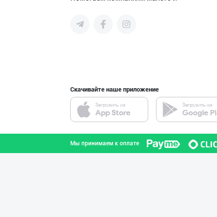
среднего бизнеса Узбекистана и
город Ташкент
СНГ быстро найти лучших
поставщиков и новых клиентов,
продвигать свою продукцию в
интернете.
SHARQ Delikates
город Ташкент
Скачивайте наше приложение
Ҳақиқий ишлаб ч
Наманганская область
Мы принимаем к оплате
"SHARQ" колбаса
город Ташкент