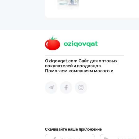
Хитойдан тўғрид
город Ташкент
Flovell Care –
Oziqovqat.com
Сайт для оптовых
покупателей и продавцов.
Помогаем компаниям малого и
город Ташкент
среднего бизнеса Узбекистана и
СНГ быстро найти лучших
поставщиков и новых клиентов,
продвигать свою продукцию в
интернете.
Машҳур PREDO бр
город Ташкент
Скачивайте наше приложение
Оптом ёки чакан