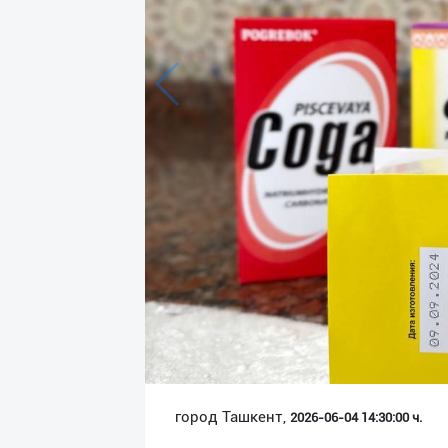
Язык
Личные
данные
Новости
2
Чаты
История
реферальных
переходов
Условия
использования
FAQ
город Ташкент,
2026-06-04 14:30:00 ч.
О