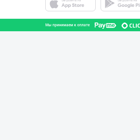
город Ташкент
Мы принимаем к оплате
Ўзбекистон иқли
город Ташкент
"Gold Teks" тек
город Ташкент
Улгуржи харидор
город Ташкент