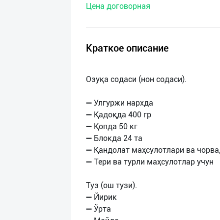
Цена договорная
нас
Техническая
поддержка
Краткое описание
Поделиться
Озуқа содаси (нон содаси).
приложением
➖ Улгуржи нархда
Выход
➖ Қадоқда 400 гр
о
➖ Қопда 50 кг
➖ Блокда 24 та
➖ Қандолат маҳсулотлари ва чорва
➖ Тери ва турли маҳсулотлар учун
Туз (ош тузи).
➖ Йирик
➖ Ўрта