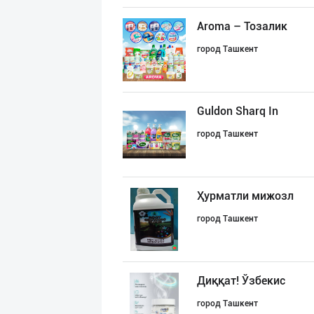
Aroma – Тозалик
город Ташкент
Guldon Sharq In
город Ташкент
Ҳурматли мижозл
город Ташкент
Диққат! Ўзбекис
город Ташкент