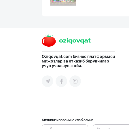
Шахсий гигиена
Сирдарё вилояти
Хитойдан тўғрид
Oziqovqat.com
бизнес платформаси
мижозлар ва етказиб берувчилар
учун учрашув жойи.
Тошкент шаҳри
Aroma – Тозалик
Тошкент шаҳри
Бизнинг иловани юклаб олинг
Хўжалик совун с