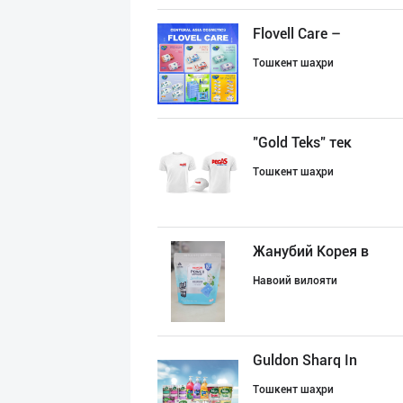
Flovell Care –
Тошкент шаҳри
"Gold Teks" тек
Тошкент шаҳри
Жанубий Корея в
Навоий вилояти
Guldon Sharq In
Тошкент шаҳри