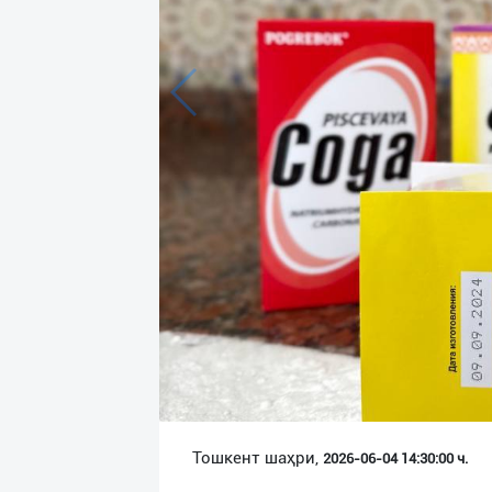
Язык
Личные
данные
Новости
2
Чаты
История
реферальных
переходов
Условия
использования
FAQ
Тошкент шаҳри,
2026-06-04 14:30:00 ч.
О