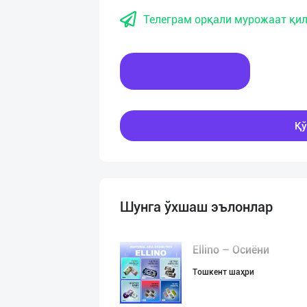
Телеграм орқали мурожаат қил
Хабар ёзинг
Қў
Шунга ўхшаш эълонлар
Ellino – Осиёни
Тошкент шаҳри