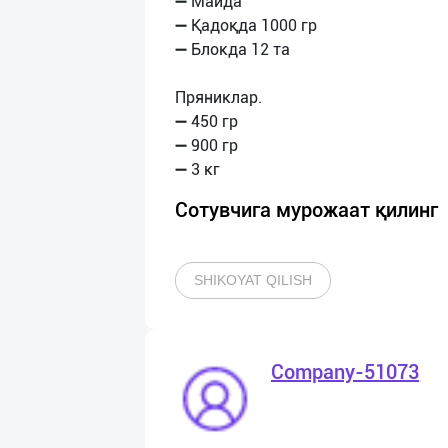
➖ Майда
➖ Қадоқда 1000 гр
➖ Блокда 12 та
Пряниклар.
➖ 450 гр
➖ 900 гр
Сотувчига мурожаат қилинг
SHIKOYAT QILISH
Company-51073