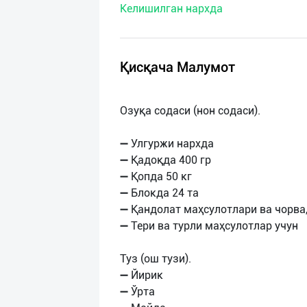
Келишилган нархда
нас
Техническая
поддержка
Қисқача Малумот
Поделиться
Озуқа содаси (нон содаси).
приложением
➖ Улгуржи нархда
Выход
➖ Қадоқда 400 гр
о
➖ Қопда 50 кг
➖ Блокда 24 та
➖ Қандолат маҳсулотлари ва чорва
➖ Тери ва турли маҳсулотлар учун
Туз (ош тузи).
➖ Йирик
➖ Ўрта