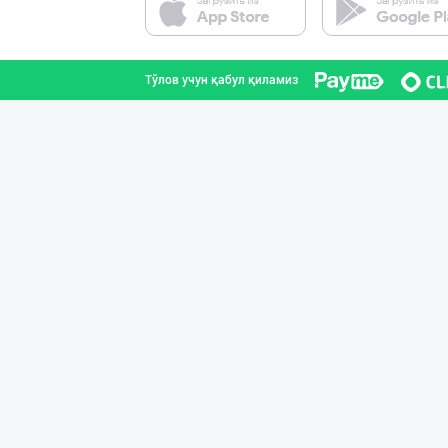
Тошкент шаҳри
Тўлов учун қабул қиламиз
Асл белгиси учу
Тошкент шаҳри
Оптом ёки чакан
Тошкент шаҳри
Гигиеник восита
Тошкент шаҳри