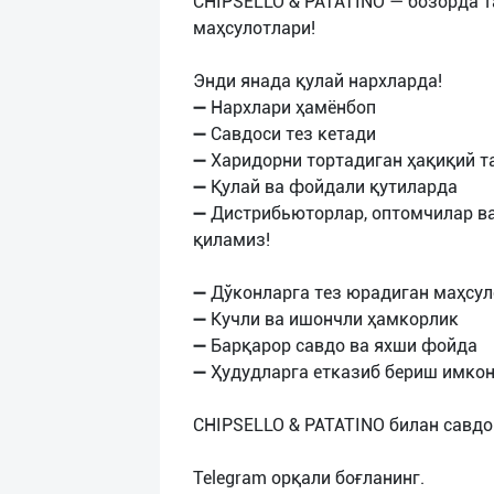
CHIPSELLO & PATATINO — бозорда т
маҳсулотлари!
Энди янада қулай нархларда!
➖ Нархлари ҳамёнбоп
➖ Савдоси тез кетади
➖ Харидорни тортадиган ҳақиқий 
➖ Қулай ва фойдали қутиларда
➖ Дистрибьюторлар, оптомчилар в
қиламиз!
➖ Дўконларга тез юрадиган маҳсул
➖ Кучли ва ишончли ҳамкорлик
➖ Барқарор савдо ва яхши фойда
➖ Ҳудудларга етказиб бериш имко
CHIPSELLO & PATATINO билан савдо