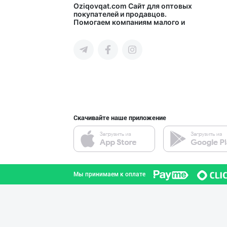
"YILIMI" бренди
Oziqovqat.com
Сайт для оптовых
покупателей и продавцов.
Помогаем компаниям малого и
Ташкентская область
среднего бизнеса Узбекистана и
СНГ быстро найти лучших
поставщиков и новых клиентов,
продвигать свою продукцию в
интернете.
“BonUz” бренди
город Ташкент
Скачивайте наше приложение
"SEZAM-EKO" кор
Андижанская область
Мы принимаем к оплате
"MDD SPICY STRI
город Ташкент