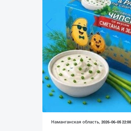
Язык
Личные
данные
Новости
2
Чаты
История
реферальных
переходов
Условия
использования
FAQ
Наманганская область,
2026-06-05 22:00:
О