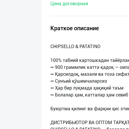
Цена договорная
нас
Техническая
поддержка
Краткое описание
Поделиться
CHIPSELLO & PATATINO
приложением
100% табиий картошкадан тайёрлан
Выход
➖ 900 граммлик катта қадоқ — оил
о
➖ Қарсилдоқ, мазали ва тоза сифат
➖ Сунъий қўшимчаларсиз
➖ Ҳар бир луқмада ҳақиқий таъм
➖ Болалар ҳам, катталар ҳам севиб
Буюртма қилинг ва фарқни ҳис этин
ДИСТРИБЬЮТОР ВА ОПТОМ ТАРҚАТ