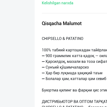
Kelishilgan narxda
нас
Техническая
поддержка
Qisqacha Malumot
Поделиться
CHIPSELLO & PATATINO
приложением
100% табиий картошкадан тайёрлан
Выход
➖ 900 граммлик катта қадоқ — оил
о
➖ Қарсилдоқ, мазали ва тоза сифат
➖ Сунъий қўшимчаларсиз
➖ Ҳар бир луқмада ҳақиқий таъм
➖ Болалар ҳам, катталар ҳам севиб
Буюртма қилинг ва фарқни ҳис этин
ДИСТРИБЬЮТОР ВА ОПТОМ ТАРҚАТ