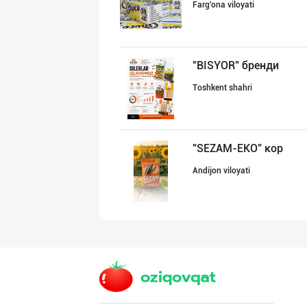
Farg'ona viloyati
"BISYOR" бренди
Toshkent shahri
"SEZAM-EKO" кор
Andijon viloyati
"SABER SNACK" б
Toshkent shahri