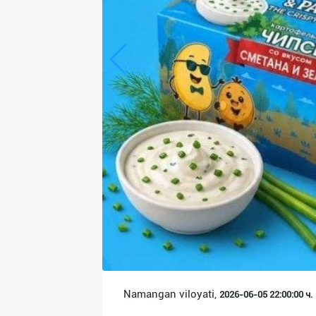
Язык
Личные
данные
Новости
2
Чаты
История
реферальных
переходов
Условия
использования
FAQ
Namangan viloyati,
2026-06-05 22:00:00 ч.
О