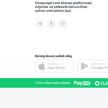
Диққат! Дилерла
Oziqovqat.com
biznes platformasi
mijozlar va yetkazib beruvchilar
uchun uchrashuv joyi.
Toshkent shahri
“BonUz” бренди
Toshkent shahri
Bizning ilovani yuklab oling
"MDD SPICY STRI
Toshkent shahri
To'lov uchun qabul qilamiz
"JEK FOOD" корх
Toshkent shahri