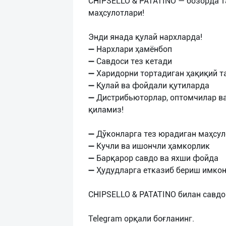
CHIPSELLO & PATATINO — бозорда т
маҳсулотлари!
Энди янада қулай нархларда!
➖ Нархлари ҳамёнбоп
➖ Савдоси тез кетади
➖ Харидорни тортадиган ҳақиқий 
➖ Қулай ва фойдали қутиларда
➖ Дистрибьюторлар, оптомчилар в
қиламиз!
➖ Дўконларга тез юрадиган маҳсул
➖ Кучли ва ишончли ҳамкорлик
➖ Барқарор савдо ва яхши фойда
➖ Ҳудудларга етказиб бериш имко
CHIPSELLO & PATATINO билан савдо