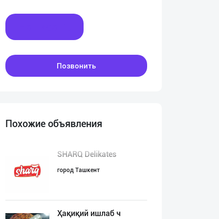
Написать
Позвонить
Похожие объявления
SHARQ Delikates
город Ташкент
Ҳақиқий ишлаб ч