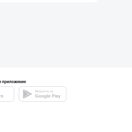
"PLATINUM TRADE
город Ташкент
➖ Самарканд ➖
Самаркандская область
е приложение
"AZIYA LIDER" д
город Ташкент
Сиз ҳам колбаса
город Ташкент