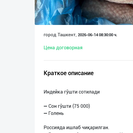
О
нас
Техническая
город Ташкент,
2026-06-14 08:30:00 ч.
поддержка
Цена договорная
Поделиться
приложением
Краткое описание
Выход
о
Индейка гўшти сотилади
➖ Сон гўшти (75 000)
➖ Голень
Россияда ишлаб чиқарилган.