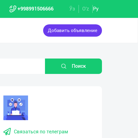
+998991506666
Ўз
O'z
Ру
Добавить объявление
Поиск
Связаться по телеграм