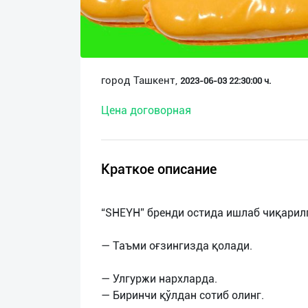
О
нас
Техническая
город Ташкент,
2023-06-03 22:30:00 ч.
поддержка
Цена договорная
Поделиться
приложением
Краткое описание
Выход
о
“SHEYH” бренди остида ишлаб чиқарил
— Таъми оғзингизда қолади.
— Улгуржи нархларда.
— Биринчи қўлдан сотиб олинг.