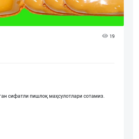
19
ган сифатли пишлоқ маҳсулотлари сотамиз.