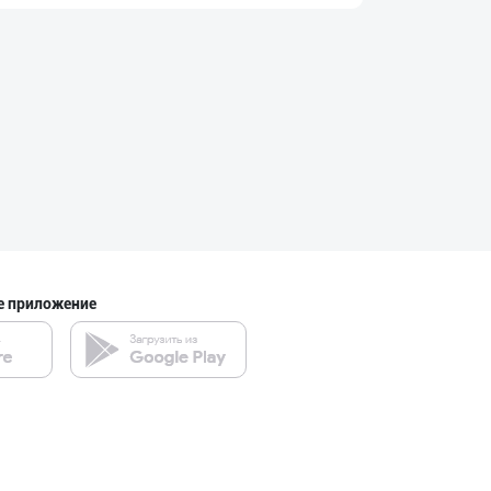
"Fatty Milk" бр
Ташкентская область
Сыр (Пишлоқ) ва
город Ташкент
"Ilma" бренди о
е приложение
город Ташкент
Улгуржи тухум с
город Ташкент