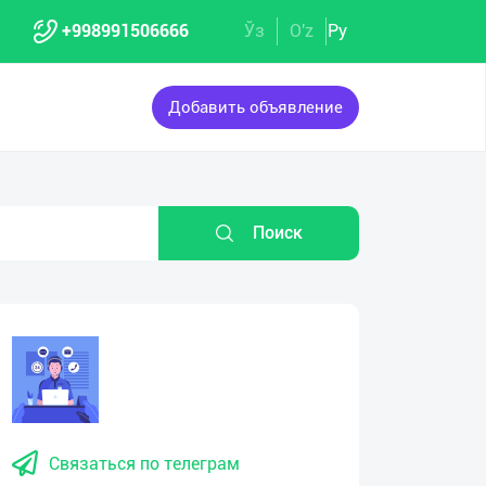
+998991506666
Ўз
O'z
Ру
Добавить объявление
Поиск
Связаться по телеграм