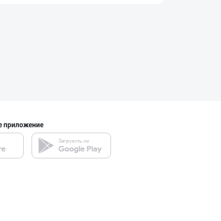
"ORIGINAL GOLD"
город Ташкент
Premium Milk Су
город Ташкент
е приложение
"Саидов" ва "Ба
город Ташкент
"Azizxon Agro F
город Ташкент