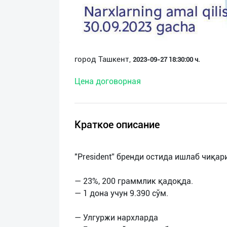
О
нас
Техническая
город Ташкент,
2023-09-27 18:30:00 ч.
поддержка
Цена договорная
Поделиться
приложением
Краткое описание
Выход
о
"President” бренди остида ишлаб чиқар
— 23%, 200 граммлик қадоқда.
— 1 дона учун 9.390 сўм.
— Улгуржи нархларда