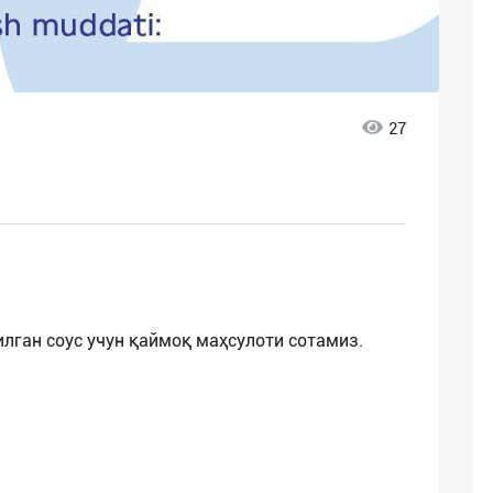
27
илган соус учун қаймоқ маҳсулоти сотамиз.