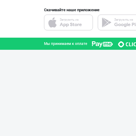
Скачивайте наше приложение
Улгуржи тухум с
город Ташкент
Мы принимаем к оплате
Дудланган пишло
Кашкадарьинская область
Ўзбекистон Респ
Каракалпакстан Республик
"Ilma" бренди о