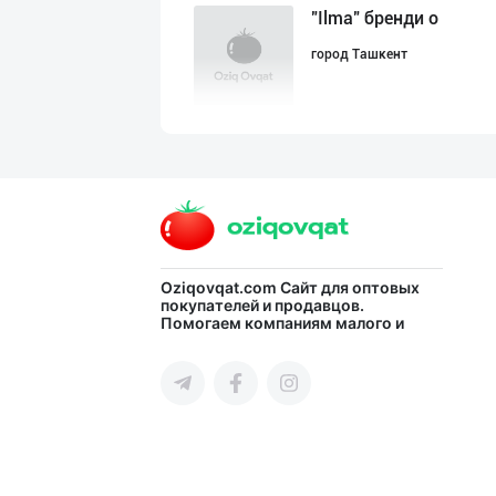
"Ilma" бренди о
город Ташкент
"Fatty Milk" бр
Ташкентская область
Premium Milk Су
Oziqovqat.com
Сайт для оптовых
покупателей и продавцов.
Помогаем компаниям малого и
город Ташкент
среднего бизнеса Узбекистана и
СНГ быстро найти лучших
поставщиков и новых клиентов,
продвигать свою продукцию в
интернете.
Сут 3.2 % ёғли
Кыргызстан