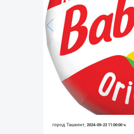
Язык
Личные
данные
Новости
2
Чаты
История
реферальных
переходов
Условия
использования
FAQ
город Ташкент,
2024-09-22 11:00:00 ч.
О