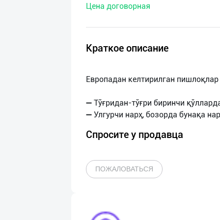
Цена договорная
нас
Техническая
поддержка
Краткое описание
Поделиться
Европадан келтирилган пишлоқлар
приложением
➖ Тўғридан-тўғри биринчи қўлларда
Выход
о
Спросите у продавца
ПОЖАЛОВАТЬСЯ