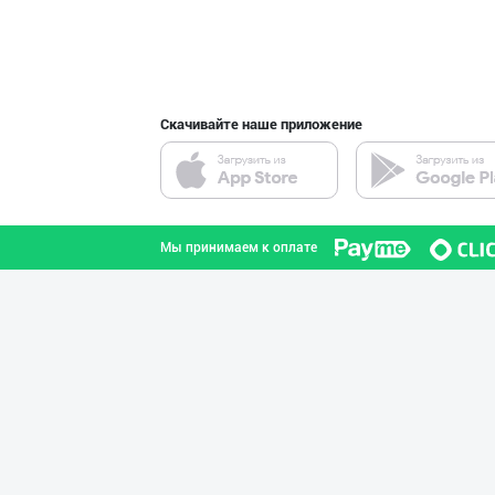
интернете.
OLMAZOR BARAKA
город Ташкент
Скачивайте наше приложение
Уксус овощной 9
город Ташкент
Мы принимаем к оплате
Бозорда талаб ю
город Ташкент
Ўзбекистонда иш
город Ташкент