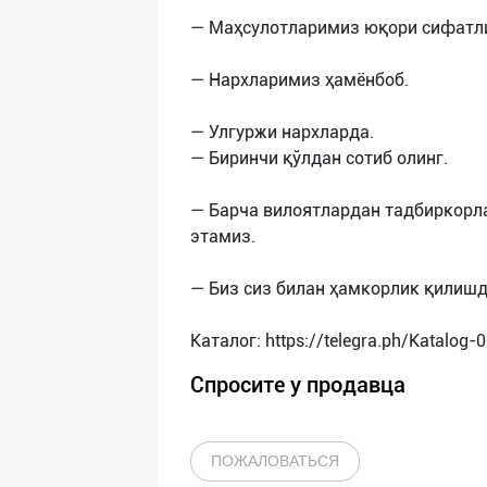
— Маҳсулотларимиз юқори сифатли
— Нархларимиз ҳамёнбоб.
— Улгуржи нархларда.
— Биринчи қўлдан сотиб олинг.
— Барча вилоятлардан тадбиркорл
этамиз.
— Биз сиз билан ҳамкорлик қилиш
Спросите у продавца
ПОЖАЛОВАТЬСЯ