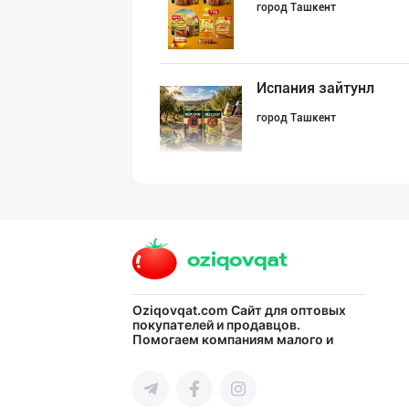
город Ташкент
Испания зайтунл
город Ташкент
Полкангизда сек
город Ташкент
"STM" тушёнка в
Oziqovqat.com
Сайт для оптовых
покупателей и продавцов.
Помогаем компаниям малого и
город Ташкент
среднего бизнеса Узбекистана и
СНГ быстро найти лучших
поставщиков и новых клиентов,
продвигать свою продукцию в