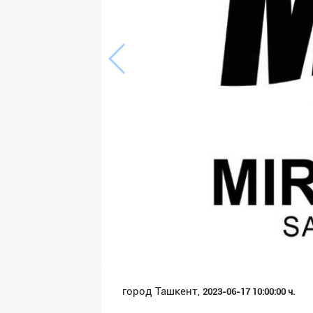
Язык
Личные
данные
Новости
2
Чаты
История
реферальных
переходов
Условия
использования
FAQ
город Ташкент,
2023-06-17 10:00:00 ч.
О