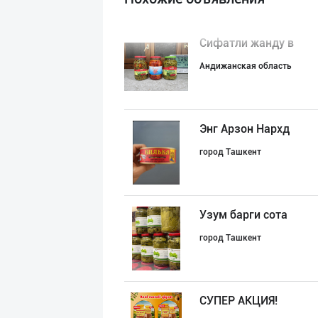
Сифатли жанду в
Андижанская область
Энг Арзон Нархд
город Ташкент
Узум барги сота
город Ташкент
СУПEР АКЦИЯ!