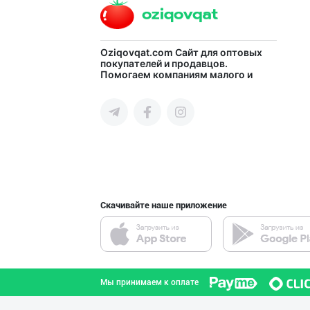
Сифатли карамел
Oziqovqat.com
Сайт для оптовых
покупателей и продавцов.
Помогаем компаниям малого и
город Ташкент
среднего бизнеса Узбекистана и
СНГ быстро найти лучших
поставщиков и новых клиентов,
продвигать свою продукцию в
интернете.
"SABER SNACK" б
город Ташкент
Скачивайте наше приложение
Диққат! Дилерла
город Ташкент
Мы принимаем к оплате
AMUR QURT — ЎЗБ