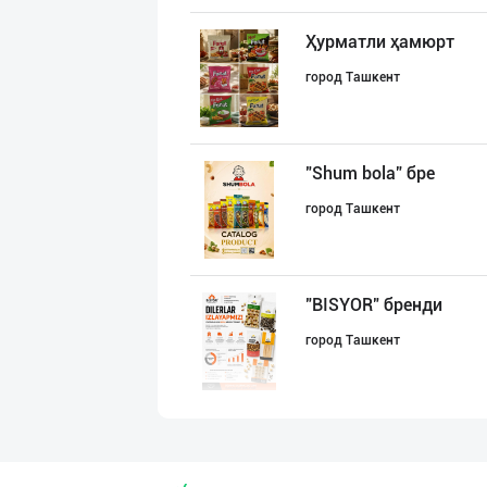
Ҳурматли ҳамюрт
город Ташкент
"Shum bola” бре
город Ташкент
"BISYOR" бренди
город Ташкент
Ҳурматли тадбир
Самаркандская область