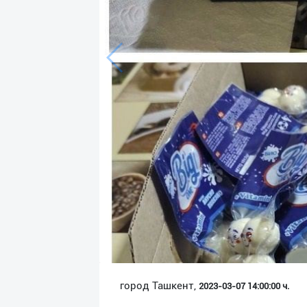
Язык
Личные
данные
Новости
2
Чаты
История
реферальных
переходов
Условия
использования
FAQ
город Ташкент,
2023-03-07 14:00:00 ч.
О