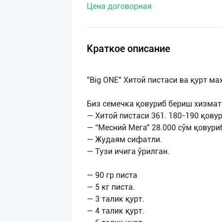
Цена договорная
нас
Техническая
поддержка
Краткое описание
Поделиться
"Big ONE" Хитой пистаси ва қурт ма
приложением
Биз семечка қовуриб бериш хизмат
Выход
— Хитой пистаси 361. 180-190 қовур
о
— “Месний Мега" 28.000 сўм қовури
— Жудаям сифатли.
— Тузи ичига ўрилган.
— 90 гр писта
— 5 кг писта.
— 3 талик қурт.
— 4 талик қурт.